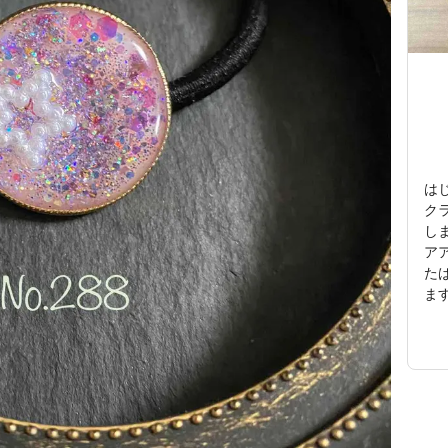
はじ
ク
し
ア
た
ます