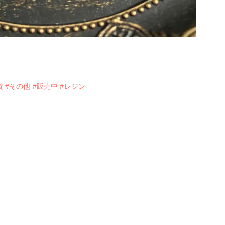
貨
#その他
#販売中
#レジン