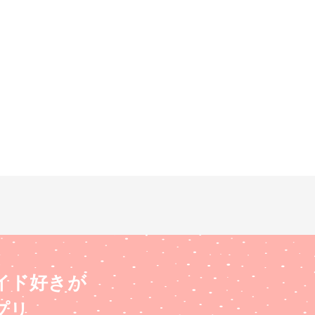
イド好きが
プリ