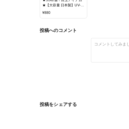
★【大容量 日本製】UV-
LEDレジン液 ピーチドロ
¥
880
ップ 55g | レジン シュゲー
ル オリジナル led UV UV
レジン 国産 クラフト ハー
投稿へのコメント
ドタイプ ハイブリッド レ
ジン クリア 透明
投稿をシェアする