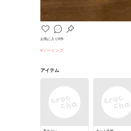
お気に入り
0
件
#ソーイング
アイテム
手ぬぐい
カット生地