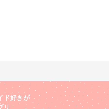
イド好きが
プリ