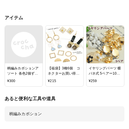
アイテム
柄編みカボションア
【福袋】3種6個 コ
イヤリングパーツ 蝶
ソート 各色2個ずつ
ネクターお買い得
バネ式 5ペアー10個
合計6個入り ベイク
set シンプルだから
ゴールド 《 アクセ
¥
300
¥
215
¥
259
ドカラー 秋 レザー
使いやすい(^^♪ レ
サリー パーツ セッ
素材 材料 ビーズ レ
ジン枠 ひきもの 四
ト 金色 台座付き 金
ジン ファー ネイル
角 スマート 打ち出
素材 副資材 土台 手
あると便利な工具や道具
ピアス カボション
し ハンマー フレー
芸 手作り ハンドメ
イヤリング レザー
ム レジン枠 繋ぐ 繋
イド 》
ネックレス アクセサ
げる ビーズアンドパ
柄編みカボション
リー
ーツ アクセサリーパ
ーツ】