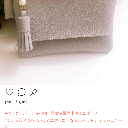
お気に入り
0
件
#バッグ・ポーチ
#小物・雑貨
#販売中
#ミニポーチ
#シンプルイズベスト#ミニ財布にもなるポケットティッシュケー
ス