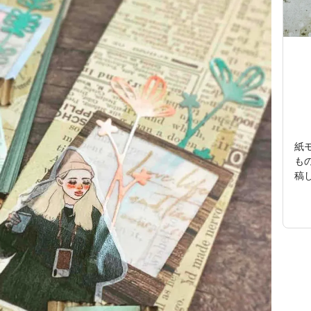
紙
も
稿