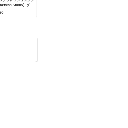
inkfresh Studio】ダイ
inty blossoms
80