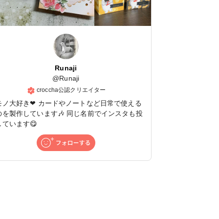
Runaji
@
Runaji
croccha公認クリエイター
モノ大好き❤ カードやノートなど日常で使える
のを製作しています🎶 同じ名前でインスタも投
しています😋