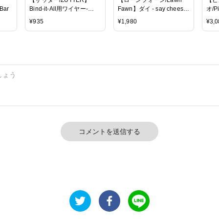
 Bar
Bind-it-All用ワイヤー-
Fawn】ダイ - say cheese,
オ/P
OWire（3/8インチ ）
again
- Da
¥
935
¥
1,980
¥
3,0
コメントを送信する