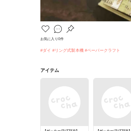
お気に入り
0
件
#ダイ
#リング式製本機
#ペーパークラフト
アイテム
【ザッター/ZUTTER】
【ザッター/ZUTTER