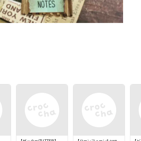
】
【ザッター/ZUTTER】
【ローンフォーン/Lawn
【ピ