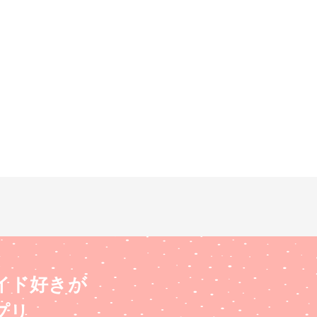
イド好きが
プリ