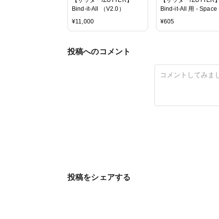
Bind-it-All （V2.0）
Bind-it-All 用 - Space
¥
11,000
¥
605
投稿へのコメント
投稿をシェアする