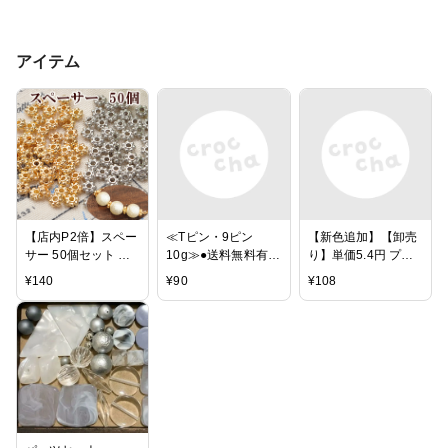
アイテム
【店内P2倍】スペー
≪Tピン・9ピン
【新色追加】【卸売
サー 50個セット 約
10g≫●送料無料有●
り】単価5.4円 プラ
4mm 《 アクセサリ
楽天最安値に挑戦●
スチックビーズ マー
¥
140
¥
90
¥
108
ー パーツ チャーム
天然石・パワースト
ブル キューブ 10色
イヤリング セット
ーン用
20個/アクリルビー
ピアス 》
●20mm/25mm/26m
ズ/ビーズアンドパー
m/30mm/32mm●
ツ/ピアス パーツ/
金・銀●シルバー・
イヤリング パーツ/
ゴールド・クロム●T
アクセサリー/パー
ピン●9ピン●10グラ
ツ/材
ム●パーツ●ビーズパ
料/beads425/mcr
ーツ●