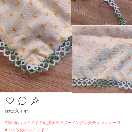
お気に入り
0
件
#第2弾ハンドメイド応援企画
#ソーイング
#タティングレース
#その他のハンドメイド