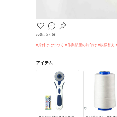
お気に入り
0
件
#片付けはつづく
#作業部屋の片付け
#模様替え
アイテム
クロバー ロータリーカッ
キングスパン (ポリエ