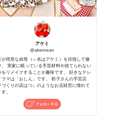
アケミ
@
akemisan
芸が得意な叔母（←名はアケミ）を目指して修
中。 実家に眠っている手芸材料や捨てられない
のをリメイクすることが趣味です。 好きなテレ
ドラマは「おしん」です。 初子さんの手芸店
手づくりの店はつ』のようなお店経営に憧れて
ます。