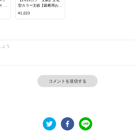
 60
型カラー文鎮【裁断用おも
03生
り】
¥
1,023
コメントを送信する