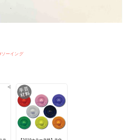
#ソーイング
ステ
【2019カラー文鎮】文化