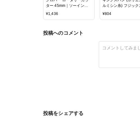
ター 45mm｜ソーイング
ルミシン糸) フジックス
道具 Clover カッター 布
番手/3000m巻 COL.4
¥
1,436
¥
804
布用 替刃式 円形刃 45mm
成
回転
投稿へのコメント
投稿をシェアする