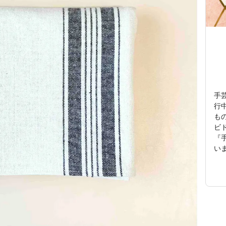
手
行
も
ビ
『
い