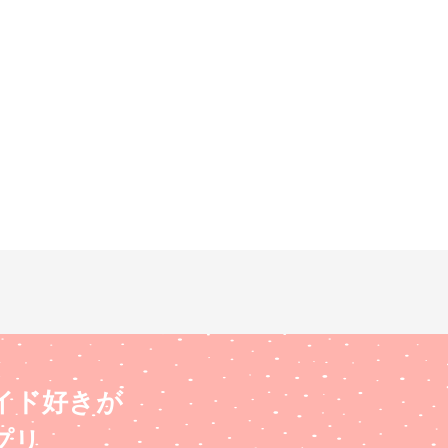
イド好きが
プリ