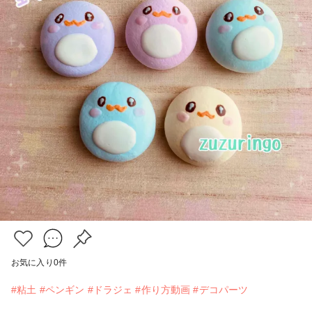
お気に入り
0
件
#粘土
#ペンギン
#ドラジェ
#作り方動画
#デコパーツ