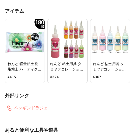
アイテム
ねんど 軽量粘土 樹
ねんど 粘土用具 タ
ねんど 粘土用具 タ
脂粘土 ハーティクレ
ミヤデコレーション
ミヤデコレーション
イ ホワイト200g
シリーズ トッピング
シリーズ アイシング
¥
415
¥
374
¥
367
の達人（ソース）
の達人
外部リンク
ペンギンドラジェ
あると便利な工具や道具