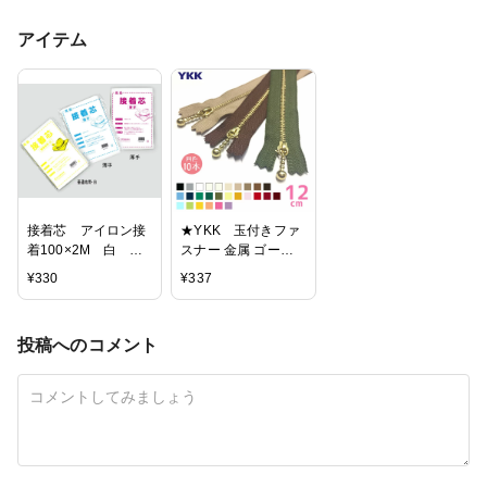
アイテム
接着芯 アイロン接
★YKK 玉付きファ
着100×2M 白 普
スナー 金属 ゴール
通地・薄手・厚手
ド 12cm 「同色
¥
330
¥
337
(メール便可) 入園
10本入り」 引き手
入学準備 ステイホー
玉付ファスナー ボー
ム バレンタインデー
ルチェーンファスナ
投稿へのコメント
手芸男子
ー MGC-
33_12CMX10 (メ
ール便可) お中元
ステイホーム おうち
時間 手芸男子