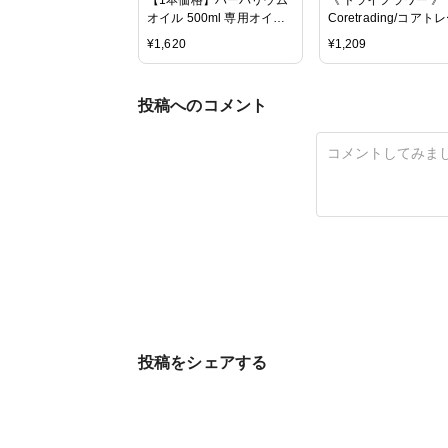
オイル 500ml 専用オイル
Coretrading/コアト
浮游花 fuyuka パラフィン
ィング ★即日出荷★ 
¥
1,620
¥
1,209
ザ ナチュラル ハーバ
ム
投稿へのコメント
投稿をシェアする