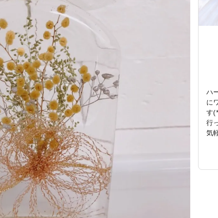
ハ
に
す
行
気