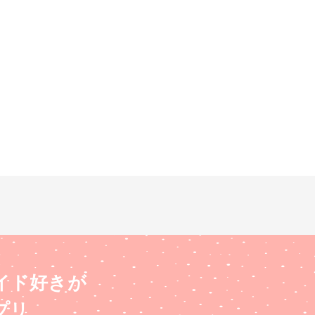
イド好きが
プリ