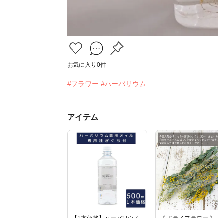
お気に入り
0
件
#フラワー
#ハーバリウム
アイテム
【1本価格】ハーバリウム
《 ドライフラワー 》