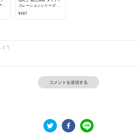
アク
コレーションシリーズ ア
スクー
イシングの達人
¥
367
ブ 白
コメントを送信する