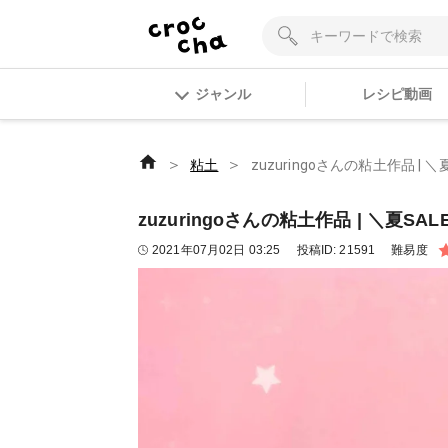
ジャンル
レシピ動画
＞
＞
粘土
zuzuringoさんの粘土作品 | 
zuzuringoさんの粘土作品 | ＼夏SA
2021年07月02日 03:25
投稿ID:
21591
難易度