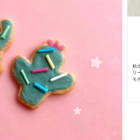
粘
リ
モ