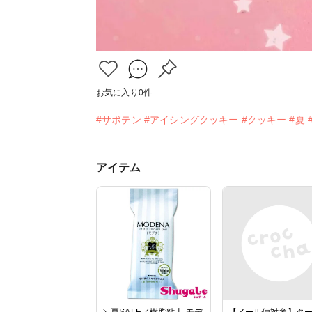
お気に入り
0
件
#サボテン
#アイシングクッキー
#クッキー
#夏
アイテム
＼夏SALE／樹脂粘土 モデ
【メール便対象】タ