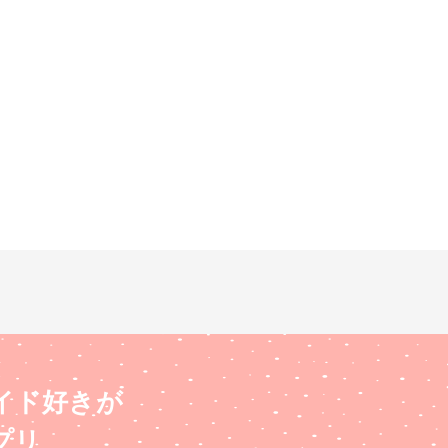
イド好きが
プリ