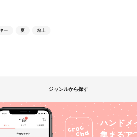
キー
夏
粘土
ジャンルから探す
ハンドメ
集まるア