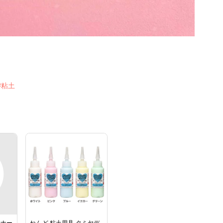
#粘土
ーナー
ねんど 粘土用具 タミヤデ