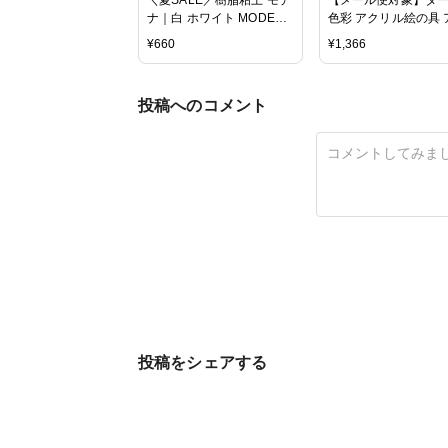
ナ｜白 ホワイト MODENA
色彩 アクリル絵の具 
パジコ 粘土 モデナ ねんど
リルガッシュ 13色 
¥
660
¥
1,366
ルセット 11mlチュー
2本入 ... 絵具 セット
投稿へのコメント
投稿をシェアする