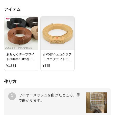
アイテム
あみんぐテープワイ
☆P5倍☆エコクラフ
ド30mm×10m巻 | エ
ト エコクラフトテー
コクラフト クラフト
プ 【5m巻】 13 サン
¥
1,881
¥
445
バンド 紙バンド 紙
ド 【メール便可】|
テープ かご バスケ
ハマナカ テープ 手
ット 材料 テープ エ
作り クラフトテープ
作り方
コクラフトテープ ト
エコ クラフト バン
ーカイ 編む
ド クラフトバンド
紙バンド ハンドメイ
ワイヤーメッシュを曲げたところ。手
1
ド 材料 かご バスケ
で曲がります。
ット カゴ