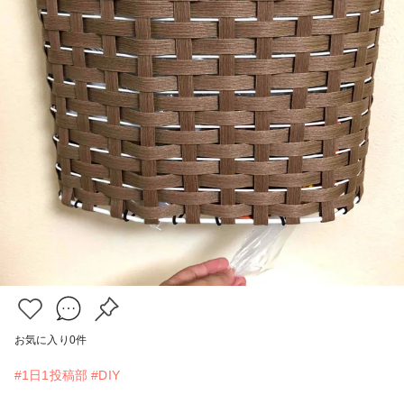
お気に入り
0
件
#1日1投稿部
#DIY