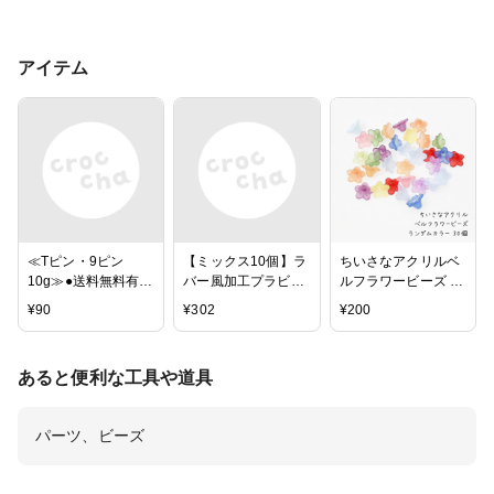
アイテム
≪Tピン・9ピン
【ミックス10個】ラ
ちいさなアクリルベ
10g≫●送料無料有●
バー風加工プラビー
ルフラワービーズ ラ
楽天最安値に挑戦●
ズ【シックカラー】
ンダムカラー 30個 /
¥
90
¥
302
¥
200
天然石・パワースト
【5色×2個】ピア
ビーズクラフト ビー
ーン用
ス・イヤリング・ネ
ズパーツ アクリルパ
●20mm/25mm/26m
ックレスに！ CE-R-
ーツ フラワー すず
あると便利な工具や道具
m/30mm/32mm●
04
らん 鈴蘭 スズラン
金・銀●シルバー・
カラフル アソート
ゴールド・クロム●T
パーツ、ビーズ
ピン●9ピン●10グラ
ム●パーツ●ビーズパ
ーツ●