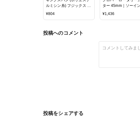
ルミシン糸) フジックス 60
ター 45mm｜ソーイ
番手/3000m巻 COL.403生
道具 Clover カッター
¥
804
¥
1,436
成
布用 替刃式 円形刃 4
回転
投稿へのコメント
投稿をシェアする