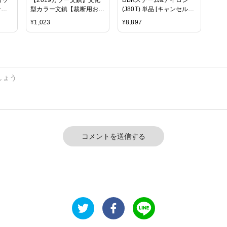
ング
型カラー文鎮【裁断用おも
(J80T) 単品 [キャンセル・
 布
り】
変更・返品不可]
¥
1,023
¥
8,897
5mm
コメントを送信する