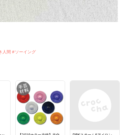
き人間
#ソーイング
カッ
【2019カラー文鎮】文化
DBKスチーム&アイロン