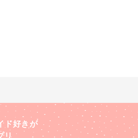
イド好きが
プリ