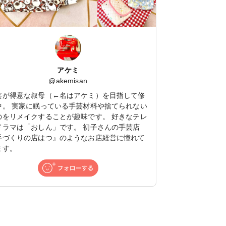
アケミ
@
akemisan
芸が得意な叔母（←名はアケミ）を目指して修
中。 実家に眠っている手芸材料や捨てられない
のをリメイクすることが趣味です。 好きなテレ
ドラマは「おしん」です。 初子さんの手芸店
手づくりの店はつ』のようなお店経営に憧れて
ます。