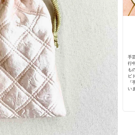
手
行
も
ビ
『
い