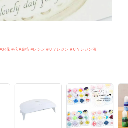
#お花
#花
#金箔
#レジン
#ＵＶレジン
#ＵＶレジン液