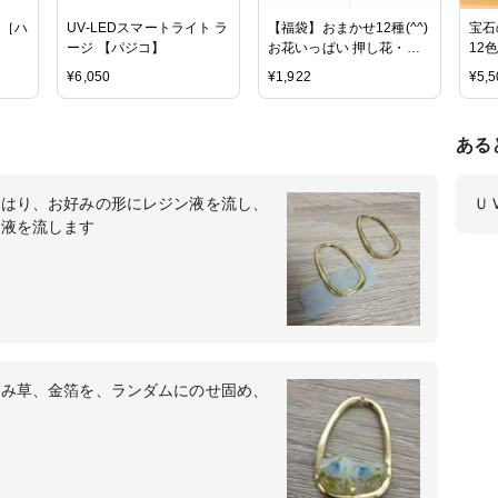
雫［ハ
UV-LEDスマートライト ラ
【福袋】おまかせ12種(^^)
宝石
ージ 【パジコ】
お花いっぱい 押し花・プ
12
リザーブドフラワーセッ
¥
6,050
¥
1,922
¥
5,5
ト ハーバリウム ドライ
フラワー スターフラワー
レースフラワー アジサイ
ある
あじさい ビオラ スターチ
ス ビーズアンドパーツ ア
クセサリーパーツ】
をはり、お好みの形にレジン液を流し、
Ｕ
ン液を流します
すみ草、金箔を、ランダムにのせ固め、