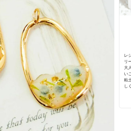
レジ
リ
大
い
粘
し