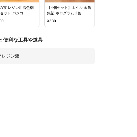
の雫 レジン用着色剤
【4個セット】ホイル 金箔
色セット パジコ
銀箔 ホログラム 2色
00
¥
330
と便利な工具や道具
Ｖレジン液