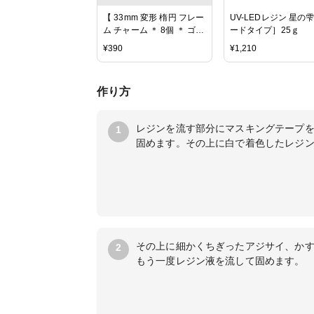
【 33mm 変形 楕円 フレー
UV-LEDレジン 星の
ム チャーム ＊ 8個 ＊ ゴー
ードタイプ］25ｇ
ルド 】フープ 枠 合金 涙
¥
390
¥
1,210
雫 デザイン 大振り ハンド
メイド パーツ ビーズ ヴ
ィンテージ トレンド 手作
作り方
り ハンドメイドピアス ア
クセサリー シンプル
レジンを流す部分にマスキングテープ
1
固めます。その上に白で着色したレジ
その上に細かくちぎったアジサイ、か
2
もう一度レジン液を流して固めます。