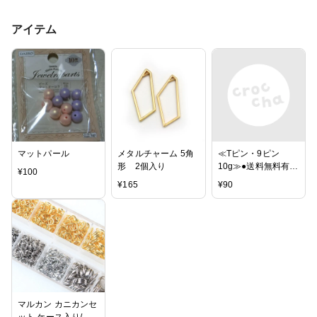
アイテム
マットパール
メタルチャーム 5角
≪Tピン・9ピン
形 2個入り
10g≫●送料無料有●
¥
100
楽天最安値に挑戦●
¥
165
¥
90
天然石・パワースト
ーン用
●20mm/25mm/26m
m/30mm/32mm●
金・銀●シルバー・
ゴールド・クロム●T
ピン●9ピン●10グラ
ム●パーツ●ビーズパ
ーツ●
マルカン カニカンセ