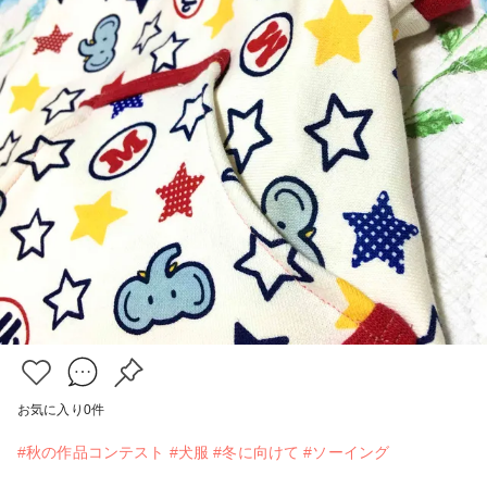
お気に入り
0
件
#秋の作品コンテスト
#犬服
#冬に向けて
#ソーイング