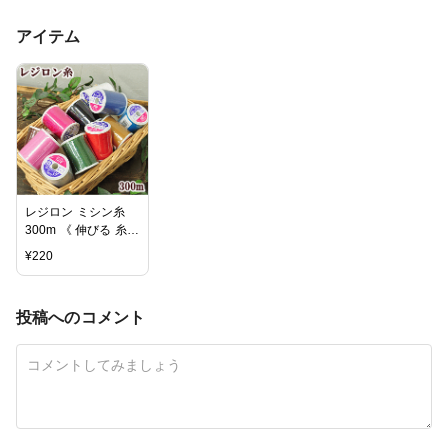
アイテム
レジロン ミシン糸
300m 《 伸びる 糸
手芸糸 ミシン糸 レ
¥
220
ジロン糸 ニット 用
レオタード 衣装 ダ
ンス ハンドメイド
投稿へのコメント
手芸 手作り 》