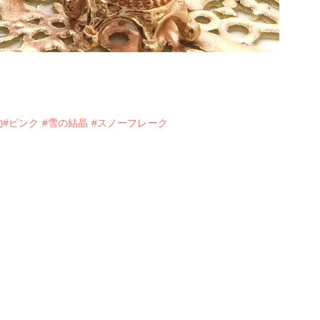
的#ピンク
#雪の結晶
#スノーフレーク