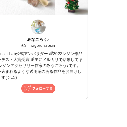
みなごろう♪
@
minagoroh.resin
Resin Lab公式アンバサダー 🌈2022レジン作品
ンテスト大賞受賞 🌈主にメルカリで活動してま
 レジンアクセサリー作家のみなごろう♪です。
い込まれるような透明感のある作品をお届けし
(⁠ ⁠ꈍ⁠ᴗ⁠ꈍ⁠)