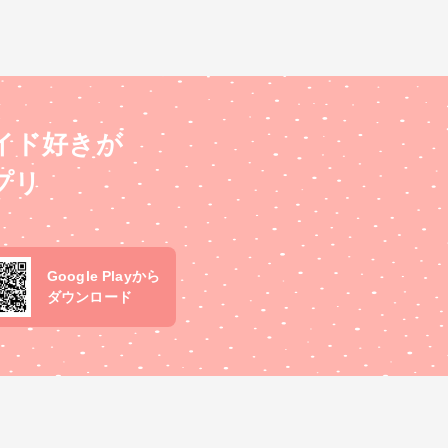
イド好きが
プリ
Google Playから
ダウンロード