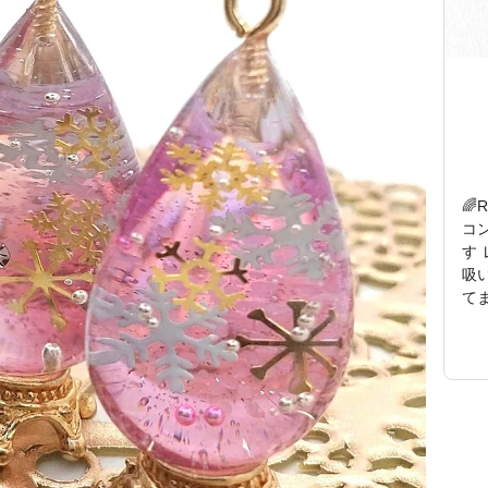
🌈
コ
す
吸
てます