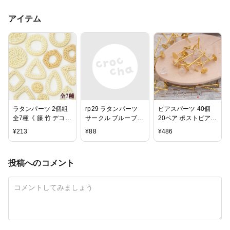
アイテム
ラタンパーツ 2個組
rp29 ラタンパーツ
ピアスパーツ 40個
全7種《 籐 竹 デコパ
サークル ブルーブラ
20ペア ポストピアス
ーツ ナチュラル ビ
ック1個入り 素材 材
ゴールド 10mm ポス
¥
213
¥
88
¥
486
ーズ ナチュラル ネ
料 ビーズ レジン ピ
ト式 キャッチ付 平
ックレス ピアス ブ
アス イヤリング ア
皿付 約1cm ピアス金
レスレット ハンドメ
クセサリー
具 アクセサリーパー
投稿へのコメント
イド 手芸 アクセサ
ツ ハンドメイド ピ
リー パーツ 》
アス パーツ さや工
房 沙や工房