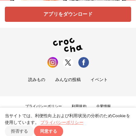
アプリをダウンロード
読みもの
みんなの投稿
イベント
プライバシーポリシー
利用規約
企業情報
当サイトでは、利便性向上および利用状況の分析のためCookieを
お問い合わせ
使用しています。
プライバシーポリシー
拒否する
同意する
Copyright ©
2026
tryangle Co., Ltd. All Rights Reserved.