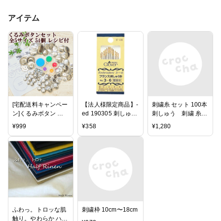
アイテム
[宅配送料キャンペー
【法人様限定商品】-
刺繍糸 セット 100本
ン]くるみボタン 打
ed 190305 刺しゅう
刺しゅう 刺繍 糸セ
ち具 まるごとセット
針セット 3〜6号 メ
ット ミサンガ 糸
¥
999
¥
358
¥
1,280
全5サイズ レシピ付
ーカー名 クロバー-
き 《 包み くるみ つ
【教育・福祉】
つみ ボタン ブロー
チ マグネット パー
ツ 金具 38mm 27mm
22mm 18mm 14mm
ハンドメイド 手作り
手芸 》
ふわっ。トロッな肌
刺繍枠 10cm〜18cm
触り。やわらか ハー