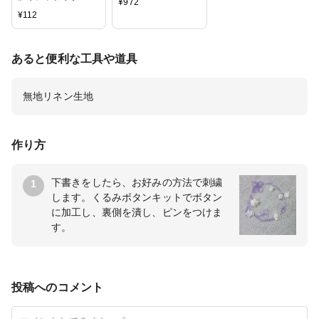
¥
972
フリネン /生地/布/麻/
¥
112
無地/エアータンブラ
ー/綿麻
あると便利な工具や道具
無地リネン生地
作り方
下書きをしたら、お好みの方法で刺繍
1
します。くるみボタンキットでボタン
に加工し、裏側を潰し、ピンをつけま
す。
投稿へのコメント