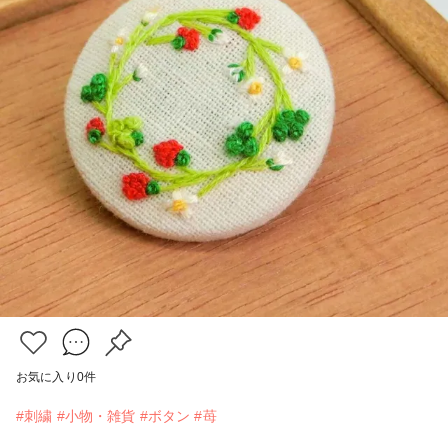
お気に入り
0
件
#刺繍
#小物・雑貨
#ボタン
#苺