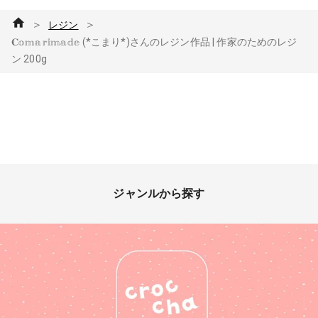
＞
＞
レジン
𝐂𝕠𝕞𝕒𝕣𝕚𝕞𝕒𝕕𝕖 (*こまり*)さんのレジン作品 | 作家のためのレジ
ン 200g
ジャンルから探す