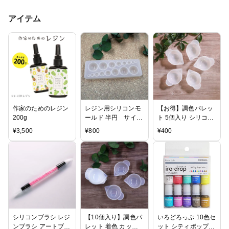
アイテム
作家のためのレジン
レジン用シリコンモ
【お得】調色パレッ
200g
ールド 半円 サイズ
ト 5個入り シリコン
違い
タイプ
¥
3,500
¥
800
¥
400
シリコンブラシ レジ
【10個入り】調色パ
いろどろっぷ 10色セ
ンブラシ アートブラ
レット 着色 カップ
ット シティポップカ