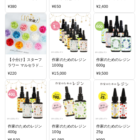
シ 1本
シリコンタイプ
ラー resinlab レジン
¥
380
¥
650
¥
2,400
着色剤 清原
【小分け】スターフ
作家のためのレジン
作家のためのレジン
ラワー マルセラドラ
1000g
600g
イレジン用花材
¥
220
¥
15,000
¥
9,500
作家のためのレジン
作家のためのレジン
作家のためのレジン
400g
100g
25g