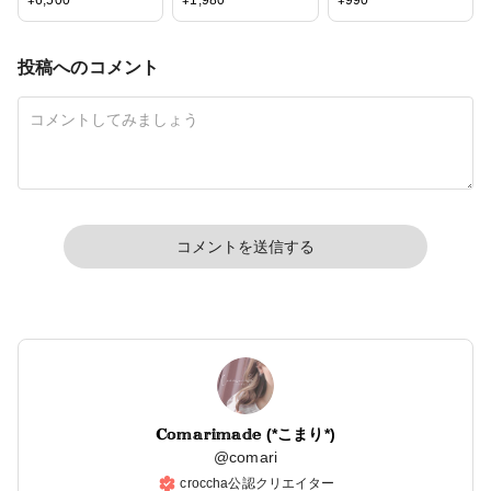
¥
6,500
¥
1,980
¥
990
投稿へのコメント
コメントを送信する
𝐂𝕠𝕞𝕒𝕣𝕚𝕞𝕒𝕕𝕖 (*こまり*)
@
comari
croccha公認クリエイター