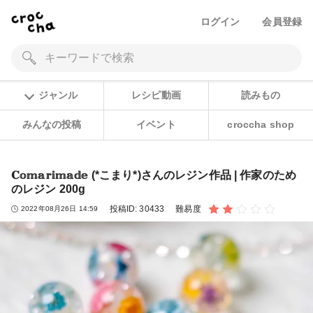
ログイン
会員登録
ジャンル
レシピ動画
読みもの
みんなの投稿
イベント
croccha shop
𝐂𝕠𝕞𝕒𝕣𝕚𝕞𝕒𝕕𝕖 (*こまり*)さんのレジン作品 | 作家のため
のレジン 200g
投稿ID:
30433
難易度
2022年08月26日 14:59