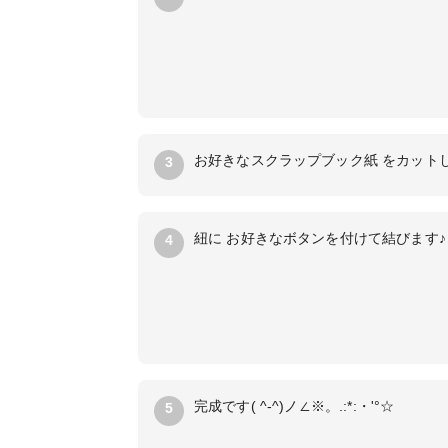
お好きなスクラップブック紙 をカットし
3
紐に お好きなボタンを付けて結びます♪
4
完成です( ^-^)ノ∠※。.:*:・'°☆
5