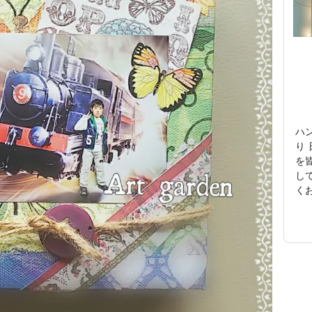
ハ
り
を
し
く