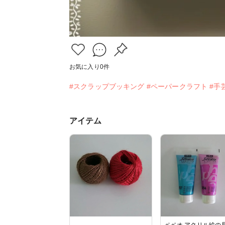
お気に入り
0
件
#スクラップブッキング
#ペーパークラフト
#手
アイテム
ペベオ アクリル絵の