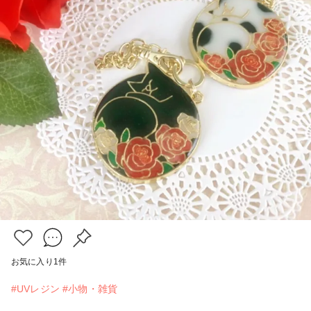
お気に入り
1
件
#UVレジン
#小物・雑貨