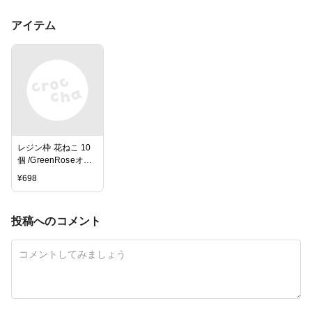
アイテム
レジン枠 花ねこ 10
個 /GreenRoseオリ
ジナルデザイン/メタ
¥
698
ルフレーム/猫/ネコ/
空枠/セッティング/
アクセサリー/パー
投稿へのコメント
ツ/材
料/or1902/3023/302
4/3025