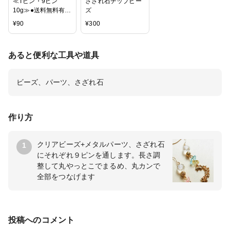
≪Tピン・9ピン
さざれ石チップビー
10g≫●送料無料有●
ズ
楽天最安値に挑戦●
¥
90
¥
300
天然石・パワースト
ーン用
●20mm/25mm/26m
あると便利な工具や道具
m/30mm/32mm●
金・銀●シルバー・
ゴールド・クロム●T
ビーズ、パーツ、さざれ石
ピン●9ピン●10グラ
ム●パーツ●ビーズパ
ーツ●
作り方
クリアビーズ+メタルパーツ、さざれ石
1
にそれぞれ９ピンを通します。長さ調
整して丸やっとこでまるめ、丸カンで
全部をつなげます
投稿へのコメント