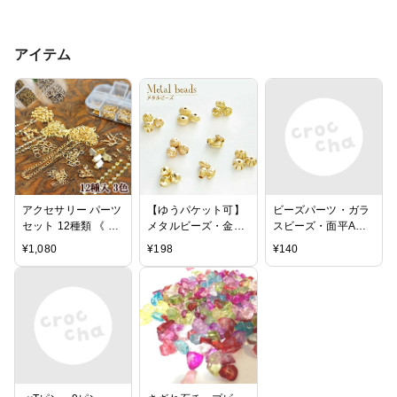
アイテム
アクセサリー パーツ
【ゆうパケット可】
ビーズパーツ・ガラ
セット 12種類 《 ア
メタルビーズ・金属
スビーズ・面平Aボ
クセサリーパーツ ネ
ビーズ ゴールド 10
タンカット（Lt.カー
¥
1,080
¥
198
¥
140
ックレス ピアス パ
個 / 夏のアクセサ
キ）10粒入り
ーツ 手芸 手作り 》
リー製作におすすめ
/ハンドメイド 手芸
アクセサリー 金属ビ
ーズ Kビーズ ゴール
ド 梨地 サンド
ザラザラ デザイン
カット