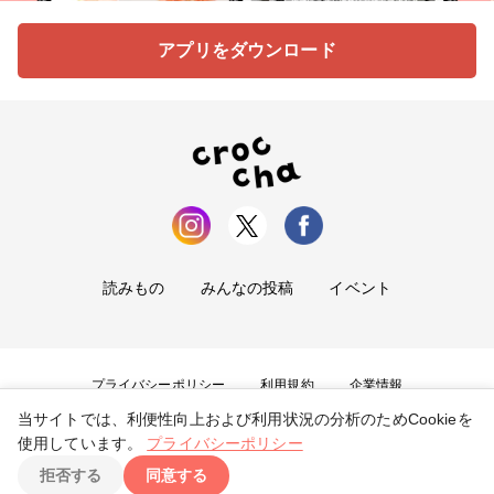
アプリをダウンロード
読みもの
みんなの投稿
イベント
プライバシーポリシー
利用規約
企業情報
当サイトでは、利便性向上および利用状況の分析のためCookieを
お問い合わせ
使用しています。
プライバシーポリシー
拒否する
同意する
Copyright ©
2026
tryangle Co., Ltd. All Rights Reserved.