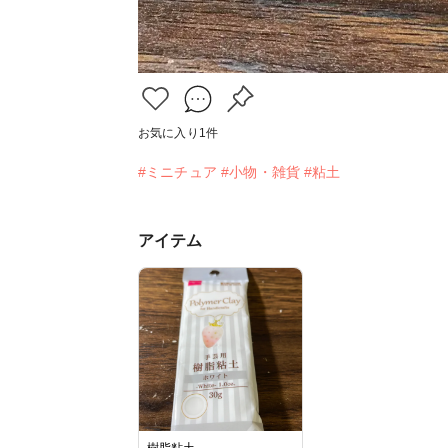
お気に入り
1
件
#ミニチュア
#小物・雑貨
#粘土
アイテム
樹脂粘土