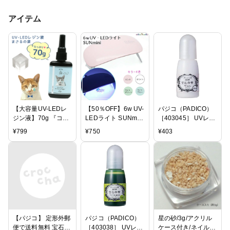
アイテム
【大容量UV-LEDレ
【50％OFF】6w UV-
パジコ（PADICO）
ジン液】70g 『コス
LEDライト SUNmini
［403045］ UVレジ
パ＆クオリティー最
全4色 /レジンクラフ
ン専用着色剤 宝石
¥
799
¥
750
¥
403
高峰・迷ったら絶対
ト UVレジン ジェル
の雫 ホワイト
にコレがお勧め！』
ネイル ネイルアート
まさるの涙 《クリ
コンパクト ハイブリ
ア》GreenOceanオ
ッド 手芸用品 手芸
リジナル 猫 must レ
道具 ネ
ジンクラフト ハード
タイプ UVレジン液
LEDレジン液
【パジコ】 定形外郵
パジコ（PADICO）
星の砂/3g/アクリル
便で送料無料 宝石の
［403038］ UVレジ
ケース付き/ネイル/