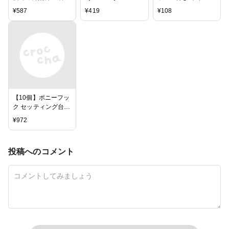
雫 UVレジン着色剤
ン専用着色剤 宝石
レジン/封入/太陽の
¥
587
¥
419
¥
108
シアン
の雫 イエローグリ
砂/サンド
ーン【ポイント5
倍】
【10個】ポニーフッ
ク セッティング台付
き 丸 ヘアフック
¥
972
//Craft Tamagoオリ
ジナル// ミール皿/レ
ジン枠/台座/土台/ゴ
投稿へのコメント
ールド/デコ/ラウン
ド/正円/ヘアピン 資
材/アクセサリーパー
ツ/手作り/材料/ハン
ドメイド/卸/手芸