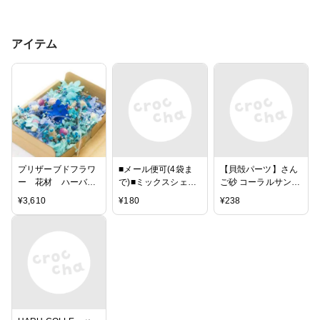
アイテム
プリザーブドフラワ
■メール便可(4袋ま
【貝殻パーツ】さん
ー 花材 ハーバリ
で)■ミックスシェル
ご砂 コーラルサンド
ウム キット
【約1.5〜
極小粒タイプ 100g
¥
3,610
¥
180
¥
238
4.5cm/100g】貝 貝
＜5個までゆうパケ
殻 シェル ブライダ
ット配送可能＞
ル ウェルカムボード
ハンドメイド フォト
フレーム アクセサリ
ー