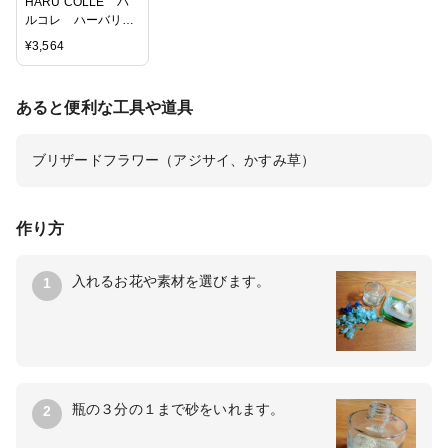
HARU COLLE ハ
ルコレ ハーバリウ
ム専用オイル 【浮
¥
3,564
游花オイル fuyuca
oil】 2000ml(ペッ
トボトル)
あると便利な工具や道具
ブリザードフラワー（アジサイ、かすみ草）
作り方
入れるお花や素材を選びます。
1
瓶の３分の１まで砂をいれます。
2