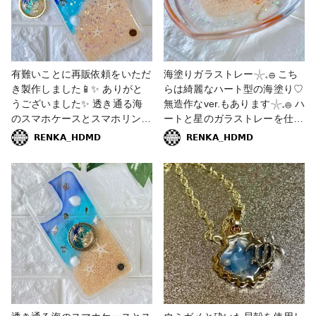
有難いことに再販依頼をいただ
海塗りガラストレー𓇼𓈒𓐍 こち
き製作しました📱✨ ありがと
らは綺麗なハート型の海塗り♡
うございました✨ 透き通る海
無造作なver.もあります𓇼𓈒𓐍 ハ
のスマホケースとスマホリング
ートと星のガラストレーを仕入
𓇼𓆡𓆉 ⋆ 名入りスマホリン
れ中なので 海塗りシリーズと
𝗥𝗘𝗡𝗞𝗔_𝗛𝗗𝗠𝗗
𝗥𝗘𝗡𝗞𝗔_𝗛𝗗𝗠𝗗
グも人気です✨ 今は新カラー
夜空宇宙シリーズで作る予定で
でのオーダー品の製作中✨ ど
す✨ #Cレジンコース #投稿プ
んな仕上がりになるか楽しみ
レゼントキャンペーン #販売中
♬*° #Cレジンコース #投稿プ
#小物・雑貨 #レジン #レジン
レゼントキャンペーン #スマホ
雑貨 #レジンエキスパート講座
アクセ #小物・雑貨 #レジン #
認定講師 #海 #海塗り #海塗り
レジン雑貨 #スマホケース #ス
レジン #オレンジ #ピンク #貝
マホリング #レジンエキスパー
殻 #ハート #ガラストレー #ガ
ト講座認定講師 #海 #透き通る
ラスのお皿
海 #名入り #オーダー品 #再販
依頼 #iPhoneケース #青 #ブル
ー #ネイビー #ネイビーブルー