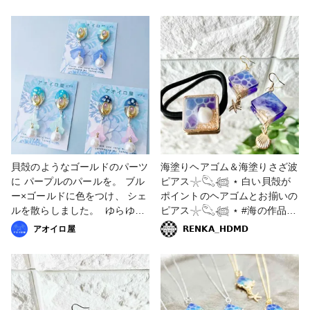
て満足です。 #ネックレス #レ
部 #ピアス #UVレジン #貝殻 #
ジン #貝殻
たなかさんち
⁡貝殻のような⁡ゴールドのパーツ
海塗りヘアゴム＆海塗りさざ波
に⁡ ⁡パープルのパールを。⁡ ⁡ブル
ピアス𓇼𓆡𓆉 ⋆ 白い貝殻が
ー×ゴールドに色をつけ、⁡ ⁡シェ
ポイントのヘアゴムとお揃いの
ルを散らしました。⁡ ⁡⁡ ⁡ゆらゆら
ピアス𓇼𓆡𓆉 ⋆ #海の作品コ
ゆれるフラワービーズと⁡ ⁡大ぶ
ンテスト2022 #アクセサリー
アオイロ屋
𝗥𝗘𝗡𝗞𝗔_𝗛𝗗𝗠𝗗
りのパールが可愛い⁡ ⁡海や水族
部 #販売中 #ピアス #ヘアアク
館につけていきたい⁡ ⁡爽やかな
セサリー #レジン #レジンアク
ピアスです。⁡ #海の作品コンテ
セサリー #海 #海塗り #海塗り
スト2022 #アクセサリー部 #ピ
レジン #青 #ブルー #さざ波 #
アス #イヤリング #販売中 #海
さざ波レジン #ヘアゴム #ピア