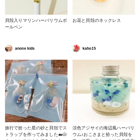
い作品になりますよ。
貝殻入りマリンハーバリウムボ
お花と貝殻のネックレス
ールペン
anone kids
kaho15
旅行で拾った星の砂と貝殻でス
涼色アジサイの海辺風ハーバリ
トラップを作ってみました🐋🐚
ウム♪おこさまと拾った貝殻を