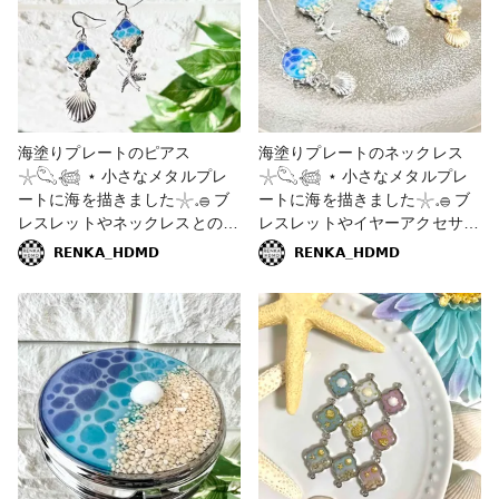
#夏 #アオイロ屋 #青 #青色 #ブ
ス #ハンドメイド #ハンドメイ
ルー #貝殻 #シェル #海コーデ
ドアクセサリー #お揃い #レジ
#夏コーデ
ンエキスパート講座認定講師 #
星の砂 #貝殻 #貝 #ヒトデ #レ
ジンピアス #レジンヘアゴム
海塗りプレートのピアス
海塗りプレートのネックレス
𓇼𓆡𓆉 ⋆ 小さなメタルプレ
𓇼𓆡𓆉 ⋆ 小さなメタルプレ
ートに海を描きました𓇼𓈒𓐍 ブ
ートに海を描きました𓇼𓈒𓐍 ブ
レスレットやネックレスとのセ
レスレットやイヤーアクセサリ
ットアップもオススメです✨ #
ーとのセットアップもオススメ
𝗥𝗘𝗡𝗞𝗔_𝗛𝗗𝗠𝗗
𝗥𝗘𝗡𝗞𝗔_𝗛𝗗𝗠𝗗
海の作品コンテスト2022 #ア
です✨ #海の作品コンテスト
クセサリー部 #ピアス #販売中
2022 #アクセサリー部 #ネック
#海 #海塗りレジン #海塗り #
レス #販売中 #海 #海塗りレジ
青 #ブルー #星の砂 #メタルパ
ン #海塗り #青 #ブルー #星の
ーツ #メタルプレート #貝殻 #
砂 #メタルパーツ #メタルプレ
ヒトデ #シルバー #ゴールド #
ート #貝殻 #ヒトデ #シルバー
ハンドメイド #ハンドメイドア
#ゴールド #ハンドメイド #ハ
クセサリー #レジン #レジンア
ンドメイドアクセサリー #レジ
クセサリー #レジンエキスパー
ン #レジンアクセサリー #レジ
ト講座認定講師 #セットアップ
ンエキスパート講座認定講師 #