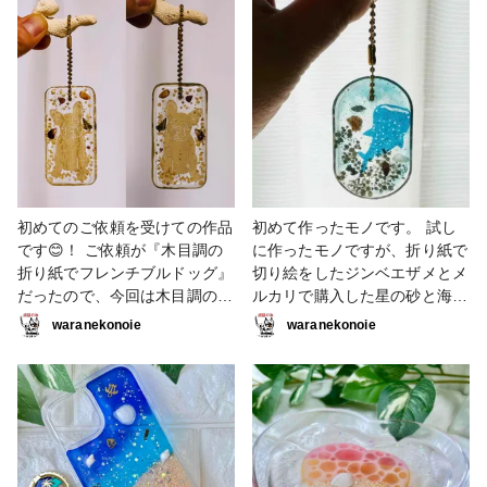
砂 #折り紙 #貝殻 #切り絵
初めてのご依頼を受けての作品
初めて作ったモノです。 試し
です😊！ ご依頼が『木目調の
に作ったモノですが、折り紙で
折り紙でフレンチブルドッグ』
切り絵をしたジンベエザメとメ
だったので、今回は木目調の折
ルカリで購入した星の砂と海岸
り紙を使って切り絵をしまし
で拾ってきた貝殻を入れまし
waranekonoie
waranekonoie
た！ #キーホルダー #折り紙 #
た。 大きさは全長5cm。その
星の砂 #貝殻 #切り絵
中に2.5cm程の切り絵ジンベエ
ザメと約5mmの貝殻と星の砂
が入っている状態です🐚 #キー
ホルダー #はじめての投稿 #折
り紙 #切り絵 #星の砂 #貝殻