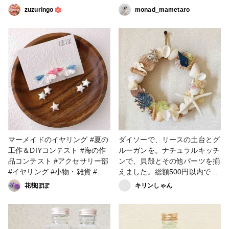
す。 ストラップとバッグチャ
zuzuringo
monad_mametaro
ームにしました。 バッグチャ
ームはガラスビーズも使ってキ
ラキラに⭐︎ ゴールドの貝殻パー
ツも可愛い♪ 小瓶は色々な物を
入れて楽しめますね♪ #ストラ
ップ #バッグチャーム #貝
殻 #リース #海 #大人可愛い
マーメイドのイヤリング #夏の
ダイソーで、リースの土台とグ
工作＆DIYコンテスト #海の作
ルーガンを。ナチュラルキッチ
品コンテスト #アクセサリー部
ンで、貝殻とその他パーツを揃
#イヤリング #小物・雑貨 #夏
えました。総額500円以内で、
色 #夏アクセサリー #海 #人魚
出来ます(o´罒`o)♡ #夏色 #海
花筏ぽぽ
キリンしゃん
#マーメイド #シェル #貝殻 #
#貝殻 #シェル #リース #その
貝殻のイヤリング #メルカリ
他のハンドメイド #ナチュラル
#minne #販売中 #ファンれぽ
キッチン #ダイソー #海の作品
_Tokaiグループ #パーツアクセ
コンテスト #ワンコイン