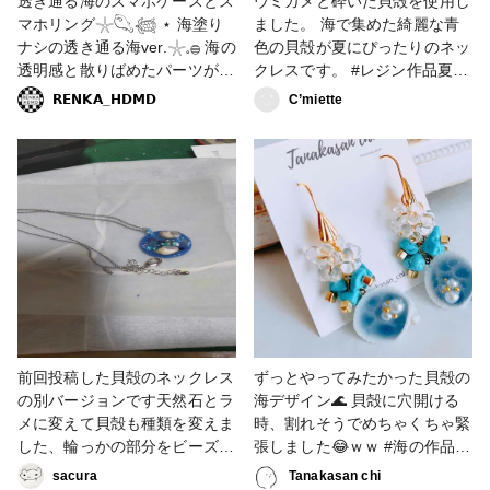
透き通る海のスマホケースとス
ウミガメと砕いた貝殻を使用し
#貝殻 #ヒトデ #星の砂 #パー
マホリング𓇼𓆡𓆉 ⋆ 海塗り
ました。 海で集めた綺麗な青
ムツリー #ヤシの木 #ホヌ #亀
ナシの透き通る海ver.𓇼𓈒𓐍 海の
色の貝殻が夏にぴったりのネッ
透明感と散りばめたパーツがと
クレスです。 #レジン作品夏の
ても可愛い𓇼𓈒𓐍𓈒𓂂𓏸 パームツリ
コンテスト #レジン #レジン作
𝗥𝗘𝗡𝗞𝗔_𝗛𝗗𝗠𝗗
C’miette
ーのスマホリングもとても可愛
品コンテスト #ウミガメ #貝殻
く仕上がって大満足です🌴 オ
#カメ #ネックレス
ーダー誠にありがとうございま
した✨ #スマホアクセ #小物・
雑貨 #レジン #レジン雑貨 #レ
ジンエキスパート講座認定講師
#スマホケース #透き通る海 #
海 #スマホリング #パームツリ
ー #貝殻 #ヒトデ #ネーム入り
#星の砂 #ヨット #タツノオト
シゴ #亀 #ホヌ #オーダー品
前回投稿した貝殻のネックレス
ずっとやってみたかった貝殻の
の別バージョンです天然石とラ
海デザイン🌊 貝殻に穴開ける
メに変えて貝殻も種類を変えま
時、割れそうでめちゃくちゃ緊
した、輪っかの部分をビーズに
張しました😂ｗｗ #海の作品コ
変えてみたらより涼し気に感じ
ンテスト2022 #アクセサリー
sacura
Tanakasan chi