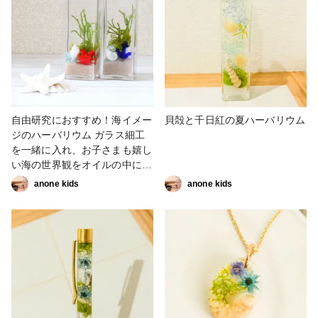
サリー
自由研究におすすめ！海イメー
貝殻と千日紅の夏ハーバリウム
ジのハーバリウム ガラス細工
を一緒に入れ、お子さまも嬉し
い海の世界観をオイルの中に作
ってみました。ガラス細工と言
anone kids
anone kids
えば、大きさに比べてちょっと
高価なイメージでしたが、この
ガラス細工はダイソーで購入し
たものを使っています。100円
でこんなにかわいい素材が手に
入るなんて、嬉しくて思わず購
入してしまいました。ガラス細
工以外にも、ビー玉やおはじき
などを入れても涼しげで夏らし