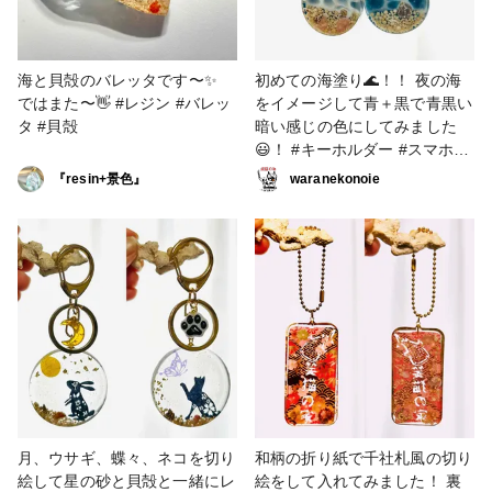
海と貝殻のバレッタです〜✨
初めての海塗り🌊！！ 夜の海
ではまた〜👋 #レジン #バレッ
をイメージして青＋黒で青黒い
タ #貝殻
暗い感じの色にしてみました
😃！ #キーホルダー #スマホア
クセ #海塗り #星の砂 #貝殻
『resin+景色』
waranekonoie
月、ウサギ、蝶々、ネコを切り
和柄の折り紙で千社札風の切り
絵して星の砂と貝殻と一緒にレ
絵をして入れてみました！ 裏