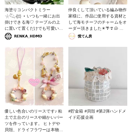
セットアップ
海塗りコンパクトミラー
仲良くして頂いている編み物作
𓇼𓆡𓆉 ⋆ いつも一緒にお出
家様に、作品に使用する資材と
掛けできる海♡ テーブルの上
して海モチーフのチャームをオ
に置いて置くだけでも可愛いミ
ーダー頂きました☀🌴👙🐚 く
ラーです♡ #海の作品コンテス
すみカラーで色々なデザインと
𝗥𝗘𝗡𝗞𝗔_𝗛𝗗𝗠𝗗
慌てん房
ト2022 #小物・雑貨 #販売中 #
のご要望でした❣️ １円玉より小
コンパクトミラー #鏡 #ミラー
さいサイズです☺️☺️ カン無し
#海 #海塗り #海塗りレジン #
タイプも欲しいとの事だったの
星の砂 #貝殻 #青 #ブルー #レ
で、一部ニッパーでカットしま
ジン
した‼️ #バレンタインコンテス
ト #レジン #チャーム #海 #く
すみカラー #貝殻 #オーダー #
ファンれぽ_partsclub
優しい色合いのリースです♪ 粘
#貯金箱 #貝殻 #第2弾ハンドメ
土で土台のリースや細かいパー
イド応援企画
ツを作っています。 ヒトデや
貝殻、ドライフラワーは本物で