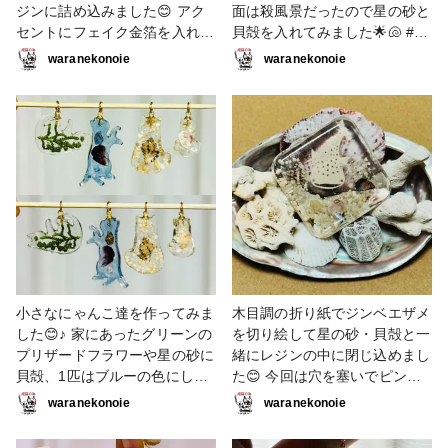
ジンに詰め込みました😊 アク
面は殺風景だったので星の砂と
セントにフェイク金箔を入れ
貝殻を入れてみました🌟🐚 #キ
て、背面にはホワイトの蓄光の
ーホルダー #折り紙 #星の砂 #
waranekonoie
waranekonoie
パウダーを入れて暗い場所では
貝殻 #和柄 #切り絵 #千社札
薄っすらと光るようにしてみま
した😄！ #キーホルダー #折り
紙 #切り絵 #猫 #ウサギ #蝶々
#満月 #星の砂 #貝殻
小さなにゃんこ達を作ってみま
木目調の折り紙でジンベエザメ
した😊♪ 家にあったグリーンの
を切り絵して星の砂・貝殻と一
プリザードフラワーや星の砂に
緒にレジンの中に閉じ込めまし
貝殻、1匹はブルーの色にして
た😊 今回は穴を塞いでピンバ
みました🐈‍⬛🩵 #キーホルダー
イスで上に穴を開けてヒートン
waranekonoie
waranekonoie
#星の砂 #貝殻 #ブリザードフ
を埋め込んでみました！ #キー
ラワー #レジン #猫
ホルダー #ジンベエザメ #星の