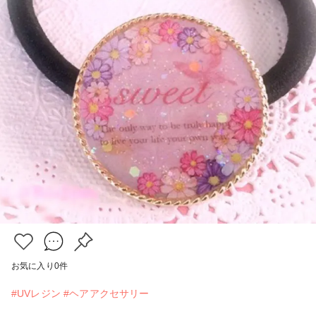
お気に入り
0
件
#UVレジン
#ヘアアクセサリー