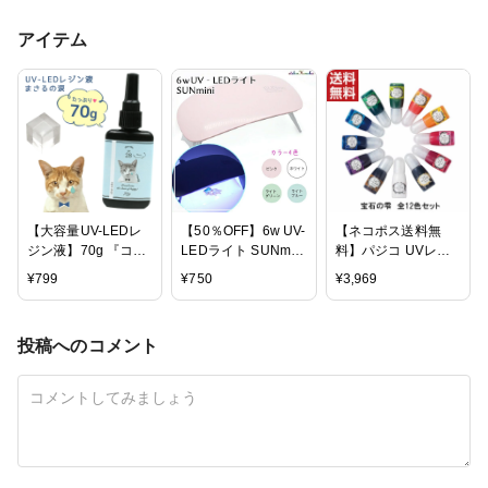
アイテム
【大容量UV-LEDレ
【50％OFF】6w UV-
【ネコポス送料無
ジン液】70g 『コス
LEDライト SUNmini
料】パジコ UVレジ
パ＆クオリティー最
全4色 /レジンクラフ
ン 着色剤 宝石の雫
¥
799
¥
750
¥
3,969
高峰・迷ったら絶対
ト UVレジン ジェル
12色セット PADICO
にコレがお勧め！』
ネイル ネイルアート
まさるの涙 《クリ
コンパクト ハイブリ
投稿へのコメント
ア》GreenOceanオ
ッド 手芸用品 手芸
リジナル 猫 must レ
道具 ネ
ジンクラフト ハード
タイプ UVレジン液
LEDレジン液