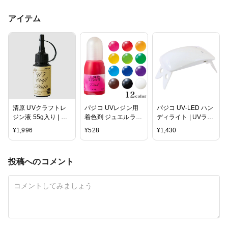
アイテム
清原 UVクラフトレ
パジコ UVレジン用
パジコ UV-LED ハン
ジン液 55g入り | レ
着色剤 ジュエルラビ
ディライト | UVラン
ジン レジン液 UVレ
リンス 宝石の雫 | レ
プ UVライト LEDラ
¥
1,996
¥
528
¥
1,430
ジン液 紫外線硬化
ジン レジン液 UVレ
ンプ LEDライト ハ
レジンクラフト ハン
ジン液 紫外線硬化
ンディタイプ コンパ
ドメイド アクセサリ
レジンクラフト ハン
クト 紫外線照射器
投稿へのコメント
ー
ドメイド アクセサ
UVレジン PADICO
星の雫 太陽の雫 ク
ラフト