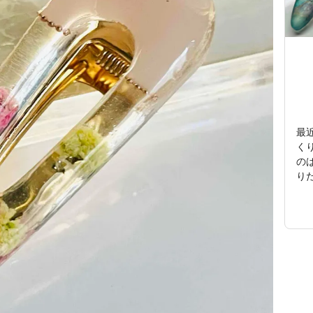
最
く
の
り