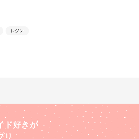
レジン
イド好きが
プリ