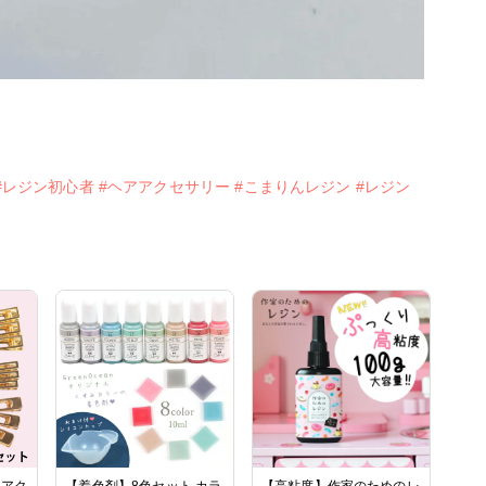
#レジン初心者
#ヘアアクセサリー
#こまりんレジン
#レジン
ヘアク
【着色剤】8色セット カラ
【高粘度】作家のためのレ