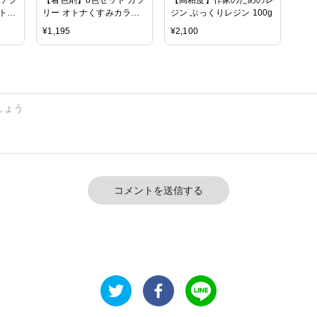
ト
リー オトナくすみカラー
ジン ぷっくりレジン 100g
シリコンパレットのおまけ
¥
1,195
¥
2,100
付 GreenOceanオリジナ
ル♪[ミルキー 不透明 パス
テル レジン 着色 UV-LED
レジン液 お買い得]
コメントを送信する