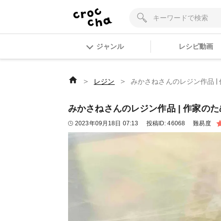
ジャンル
レシピ動画
＞
＞
レジン
みかさねさんのレジン作品 | 
みかさねさんのレジン作品 | 作家のため
2023年09月18日 07:13
投稿ID:
46068
難易度