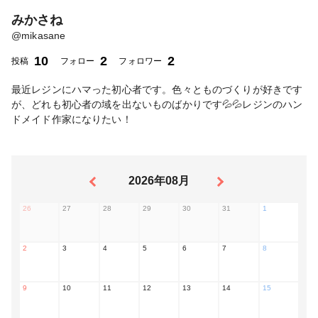
みかさね
@
mikasane
10
2
2
投稿
フォロー
フォロワー
最近レジンにハマった初心者です。色々とものづくりが好きです
が、どれも初心者の域を出ないものばかりです💦💦レジンのハン
ドメイド作家になりたい！
2026年08月
26
27
28
29
30
31
1
2
3
4
5
6
7
8
9
10
11
12
13
14
15