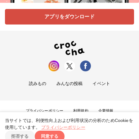
アプリをダウンロード
読みもの
みんなの投稿
イベント
プライバシーポリシー
利用規約
企業情報
当サイトでは、利便性向上および利用状況の分析のためCookieを
お問い合わせ
使用しています。
プライバシーポリシー
拒否する
同意する
Copyright ©
2026
tryangle Co., Ltd. All Rights Reserved.