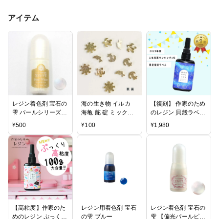
アイテム
レジン着色剤 宝石の
海の生き物 イルカ
【復刻】 作家のため
雫 パールシリーズ
海亀 舵 碇 ミックス
のレジン 貝殻ラベル
「パールホワイト」
メタルパーツ 12個入
100g
¥
500
¥
100
¥
1,980
り
【高粘度】作家のた
レジン用着色剤 宝石
レジン着色剤 宝石の
めのレジン ぷっくり
の雫 ブルー
雫 【偏光パールピン