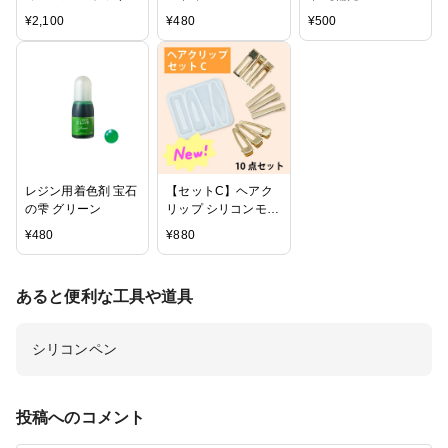
レジン 100g
ク】
¥
2,100
¥
480
¥
500
レジン用着色剤 宝石
【セットC】ヘアク
の雫 グリーン
リップ シリコンモー
ルドとクリップ3種
¥
480
¥
880
の10点セット
あると便利な工具や道具
シリコンペン
投稿へのコメント