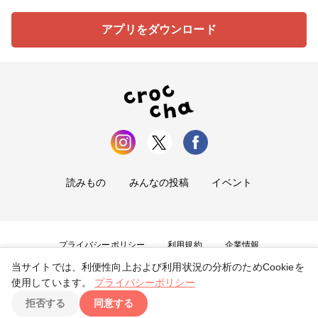
アプリをダウンロード
読みもの
みんなの投稿
イベント
プライバシーポリシー
利用規約
企業情報
当サイトでは、利便性向上および利用状況の分析のためCookieを
お問い合わせ
使用しています。
プライバシーポリシー
拒否する
同意する
Copyright ©
2026
tryangle Co., Ltd. All Rights Reserved.