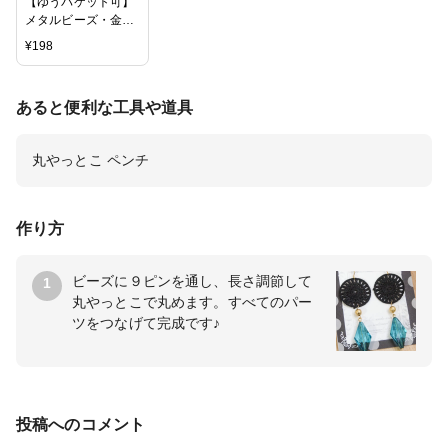
【ゆうパケット可】
メタルビーズ・金属
ビーズ ゴールド 10
¥
198
個 / 夏のアクセサ
リー製作におすすめ
/ハンドメイド 手芸
あると便利な工具や道具
アクセサリー 金属ビ
ーズ Kビーズ ゴール
ド 梨地 サンド
丸やっとこ ペンチ
ザラザラ デザイン
カット
作り方
ビーズに９ピンを通し、長さ調節して
1
丸やっとこで丸めます。すべてのパー
ツをつなげて完成です♪
投稿へのコメント