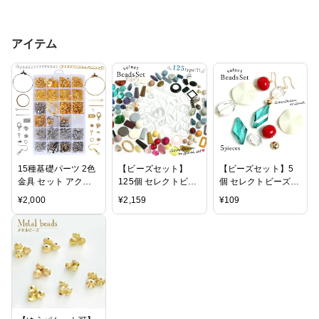
アイテム
15種基礎パーツ 2色
【ビーズセット】
【ビーズセット】5
金具 セット アクセ
125個 セレクトビー
個 セレクトビーズ
サリー パーツ ピア
ズ 全部入りよくばり
No.016《5種アソー
¥
2,000
¥
2,159
¥
109
ス パーツ カニカン
set No.001-
ト》【アクリル プラ
丸カン ヒートン Tピ
No.025《125種アソ
スチック ストーン風
ン 9ピン 花座 ピアス
ート》【アクリル プ
ビーズアンドパーツ
フック チェーン ハ
ラスチック ストーン
アクセサリーパー
ンドメイド DIY 手芸
風 お得 お買い得 福
ツ】
材料 セット
袋 大容量 ビーズア
ンドパーツ アクセサ
リーパーツ】