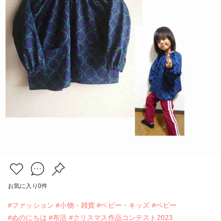
お気に入り
0
件
#ファッション
#小物・雑貨
#ベビー・キッズ
#ベビー
#ぬのにちは
#布活
#クリスマス作品コンテスト2023