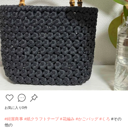
お気に入り
0
件
#紺屋商事
#紙クラフトテープ
#花編み
#かごバッグ
#くろ
#その
他の