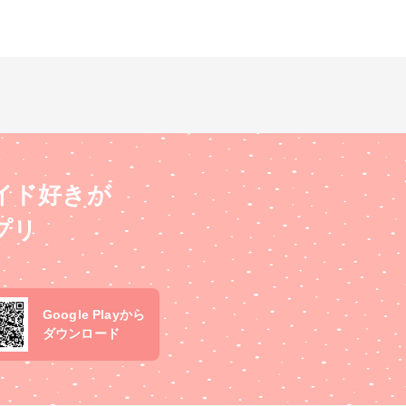
イド好きが
プリ
Google Playから
ダウンロード