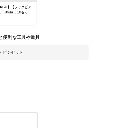
6KGP】【フックピア
0．8mm ：10セット
 no,M-5437【徳用】
6
と便利な工具や道具
串 ピンセット