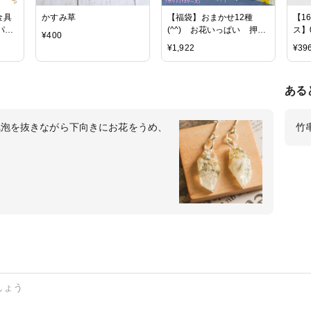
金具
かすみ草
【福袋】おまかせ12種
【1
パー
(^^) お花いっぱい 押し
ス】
¥
400
ニカン
花・ドライフラワーセッ
【G】
¥
1,922
¥
39
 9ピ
ト [スターフラワー,レー
 チェ
スフラワー,アジサイ,あじ
Y 手
さい,ビオラ]
ある
気泡を抜きながら下向きにお花をうめ、
竹