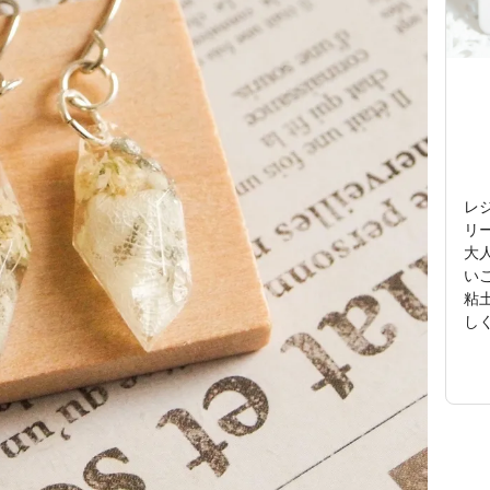
レジ
リ
大
い
粘
し