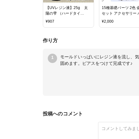
【UVレジン液】25g 太
15種基礎パーツ 2色 
陽の雫 （ハードタイ
セット アクセサリー 
プ） 謎のお楽しみオマケ
ツ ピアス パーツ カ
¥
907
¥
2,000
♪ 1ケース付 《クリ
丸カン ヒートン Tピン
ア》 ［紫外線硬化樹
ン 花座 ピアスフック
脂,uvレジン,ハードタイプ,
ーン ハンドメイド DI
作り方
パジコ,PADICO,国内メー
芸材料 セット
カー］
モールドいっぱいにレジン液を流し、
1
固めます。ピアスをつけて完成です♪
投稿へのコメント