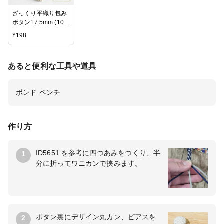
ざっくり平織り包み
ボタン17.5mm (10
個) /くるみボタン/カ
¥
198
ボション/デコパー
ツ/ヘアゴム/アクセ
サリー/パーツ/材
あると便利な工具や道具
料/YM1-0846
ボンド ペンチ
作り方
ID5651 を参考に四つあみをつくり、半
1
分に折ってワニカンで挟みます。
ボタン裏にデザイン丸カン、ピアスを
2