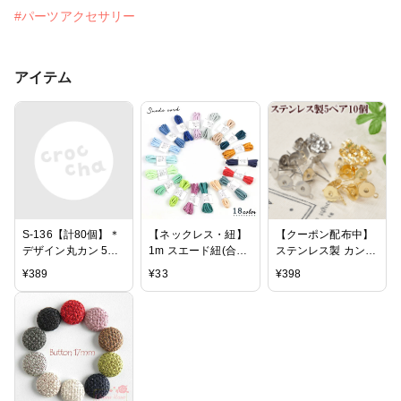
#パーツアクセサリー
アイテム
S-136【計80個】＊
【ネックレス・紐】
【クーポン配布中】
デザイン丸カン 5サ
1m スエード紐(合
ステンレス製 カン付
イズアソート ツイス
皮)B 《選べる18色》
き台座ピアス パーツ
¥
389
¥
33
¥
398
トデザイン＊8mm〜
[スウェード コード
5ペアー10個 全2色
18mm＊【ゴール
スエード調 ひも ヒ
《 SUS316 アクセサ
ド】マルカン 丸カン
モ ブレスレット]
リー パーツ セット
デザインカン
金色 銀色 台座付き
素材 副資材 土台 手
芸 手作り ハンドメ
イド 》