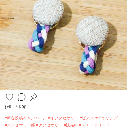
お気に入り
0
件
#新春投稿キャンペーン
#冬アクセサリー
#ピアス
#イヤリング
#アクセサリー部
#アクセサリー
#販売中
#スエードコード