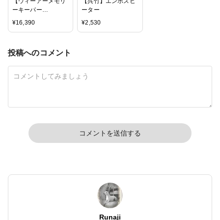
【ウィーアーメモリ
【呉竹】エンボスヒ
ーキーパー
ーター
ス/WRMK】ダイカッ
¥
16,390
¥
2,530
トマシン - エボリュ
ーションアドバンス
☆送料無料☆
投稿へのコメント
コメントを送信する
Runaji