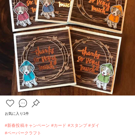
お気に入り
1
件
#新春投稿キャンペーン
#カード
#スタンプ
#ダイ
#ペーパークラフト