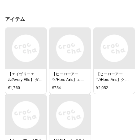
アイテム
【エイヴリーエ
【ヒーローアー
【ヒーローアー
ル/Avery Elle】 ダイ
ツ/Hero Arts】エン
ツ/Hero Arts】クリ
- Heart Frame
ボスパウダー -
アスタンプ - Fun In
¥
1,760
¥
734
¥
2,052
Copper
The Rain