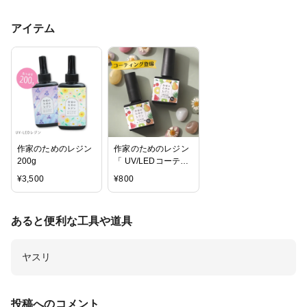
アイテム
作家のためのレジン
作家のためのレジン
200g
「 UV/LEDコーティ
ング液 8g 」1本
¥
3,500
¥
800
あると便利な工具や道具
ヤスリ
投稿へのコメント