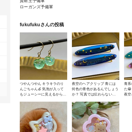
資材王予備軍
ローガンズ予備軍
fukufuku
さんの投稿
つやんつやん キラキラのり
夜空のヘアクリップ 青には
青系
んごちゃん🍏 気泡が入って
何色の青色があるんでしょう
た😁 海の次は空 空想の中
もジューシーに見えるから
か？ 写真では伝わらないグ
夜空
あえて"あり"として😊 慣れな
ラデーションがたまりません
手く
い丸ヤットコで苦戦したけど
🥰 #作家のためのレジン大賞
り。
可愛いピアスになりました♡
2025 #アクセサリー部 #ヘア
ところ！ ヘ
#作家のためのレジン大賞
アクセサリー #ヘアクリップ
ける
2025 #アクセサリー部 #ピア
#夜空
考え
ス #レジンアクセサリー #イ
失敗
ヤリング
ヘマな