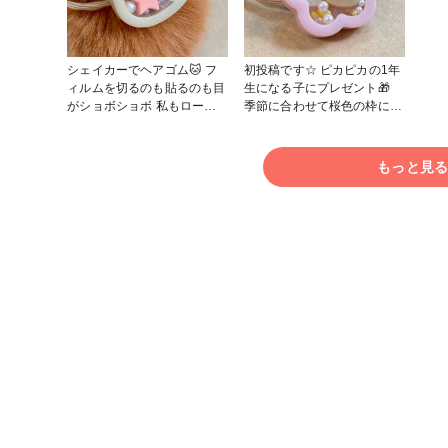
のため
クセサリー
シェイカーでヘアゴム🐱 フ
初投稿です☆ ピカピカの1年
ィルムを切るのも貼るのも目
生になる子にプレゼント🎁
がショボショボ 私もローガ
季節に合わせて桜色の枠にく
ンズの仲間入りか…？ 手間
まちゃんを入れました。 細
はかかるけど出来上がりの可
かい作業が多いけど、シャカ
愛さがたまらん♥️ 我が家には
シャカ作るの楽しい！ #はじ
もっと見
小さい子はいないけど、将来
めての投稿 #作家のためのレ
ばーちゃんになったら孫にも
ジン大賞2025 #春の作品コン
あげたいな🥰 #作家のための
テスト2025 #ヘアアクセサリ
レジン大賞2025 #春の作品コ
ー #こまりっこ
ンテスト2025 #アクセサリー
部 #ヘアアクセサリー #こま
りっこ