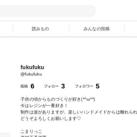
読みもの
みんなの投稿
fukufuku
@
fukufuku
6
3
5
投稿
フォロー
フォロワー
子供の頃からものづくりが好き(*^ω^*)
今はレジンが一番好き！
制作は波がありますが、楽しいハンドメイドからは離れられ
どうぞよろしくお願いします♡
こまりっこ