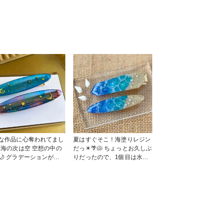
な作品に心奪われてまし
夏はすぐそこ！海塗りレジン
の
だっ☀🌴🐚 ちょっとお久しぶ
🌙 グラデーションが上
りだったので、1個目は水面
いったりいかなかった
の模様を付けるのに低粘度レ
 これもレジンの楽しい
ジンを使ってしまった💦 作
アクリップを付
業も後半なのにもったいな
向きによって月の向きも
い〜とがっかりしたけど、
て。 こういうところで
ま、リハビリだったんだな。
しやすい私…😅 何とか
と思い、次からちゃんとぷっ
くできました。 #作家
くりレジンで模様付け🌊 ハ