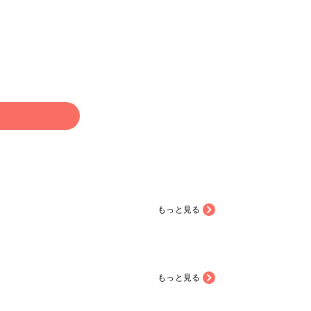
のレジン大賞2025 #ア
マる〜！やっぱり海塗りは
部 #ヘアアクセサ
(も)楽しい😊 #春の作品コン
リー #ヘアクリップ #夜空
テスト2025 #作家のためのレ
ジン大賞2025 #アクセサリー
部 #ヘアアクセサリー #海塗
り
る
もっと見る
もっと見る