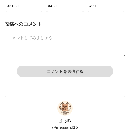
グ どぼん液 200ml
イズ フラット 平丸
¥
3,680
¥
480
¥
550
遮光ケース付き
プレート
投稿へのコメント
コメントを送信する
まっｻﾝ
@
massan915