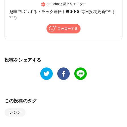
croccha公認クリエイター
趣味でﾚｼﾞﾝするトラック運転手🚚❥❥❥ 毎日投稿更新中!! (
*˙˙*)
投稿をシェアする
この投稿のタグ
レジン