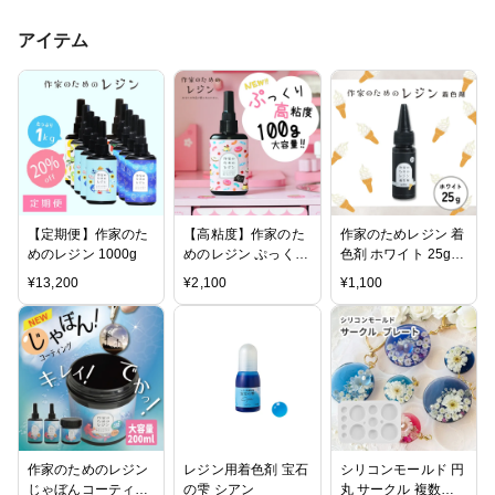
アイテム
【定期便】作家のた
【高粘度】作家のた
作家のためレジン 着
めのレジン 1000g
めのレジン ぷっくり
色剤 ホワイト 25g
レジン 100g
大容量
¥
13,200
¥
2,100
¥
1,100
作家のためのレジン
レジン用着色剤 宝石
シリコンモールド 円
じゃぼんコーティン
の雫 シアン
丸 サークル 複数サ