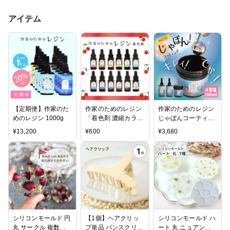
アイテム
【定期便】作家のた
作家のためのレジン
作家のためのレジン
めのレジン 1000g
「着色剤 濃縮カラー
じゃぼんコーティン
レジン10g 定番12
グ どぼん液 200ml
¥
13,200
¥
600
¥
3,680
色」セット 及び単品
遮光ケース付き
シリコンモールド 円
【1個】ヘアクリッ
シリコンモールド ハ
丸 サークル 複数サ
プ単品 バンスクリッ
ート 丸 ニュアンス 7