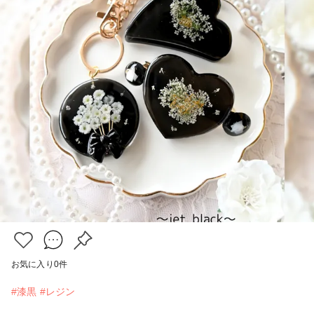
お気に入り
0
件
#漆黒
#レジン