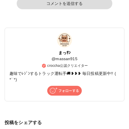
コメントを送信する
まっｻﾝ
@
massan915
croccha公認クリエイター
趣味でﾚｼﾞﾝするトラック運転手🚚❥❥❥ 毎日投稿更新中!! (
*˙˙*)
投稿をシェアする