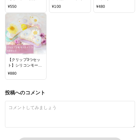
イズ フラット 平丸
プ
種 スマホグリップ
¥
550
¥
100
¥
480
プレート
【クリップ3つセッ
ト】シリコンモール
ド ヘアクリップ バ
¥
880
ンスクリップ
投稿へのコメント