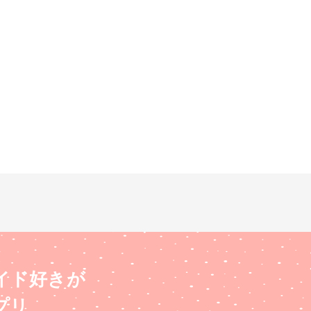
イド好きが
プリ