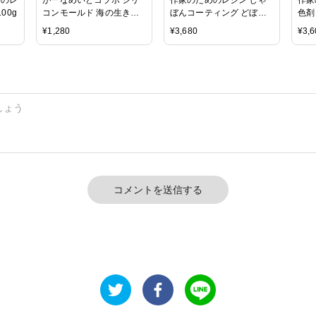
00g
コンモールド 海の生き物
ぼんコーティング どぼん
色剤
シリーズ 12種 crocchaオ
液 200ml 遮光ケース付き
スイ
¥
1,280
¥
3,680
¥
3,6
リジナル
ト
コメントを送信する