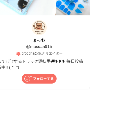
まっｻﾝ
@
massan915
croccha公認クリエイター
味でﾚｼﾞﾝするトラック運転手🚚❥❥❥ 毎日投稿
!! ( *˙˙*)