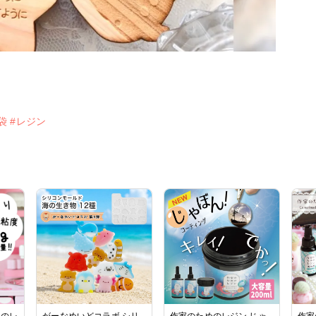
福袋
#レジン
めのレ
がーなめいどコラボ シリ
作家のためのレジン じゃ
作家