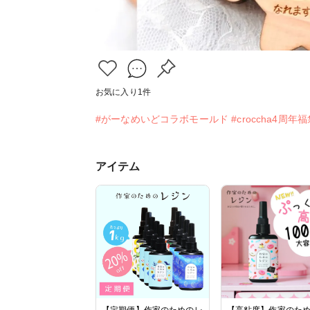
お気に入り
1
件
#がーなめいどコラボモールド
#croccha4周年
アイテム
【定期便】作家のためのレ
【高粘度】作家のた