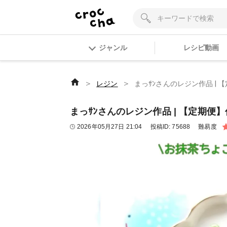
ジャンル
レシピ動画
＞
＞
レジン
まっｻﾝさんのレジン作品 | 
まっｻﾝさんのレジン作品 | 【定期便】
2026年05月27日 21:04
投稿ID:
75688
難易度