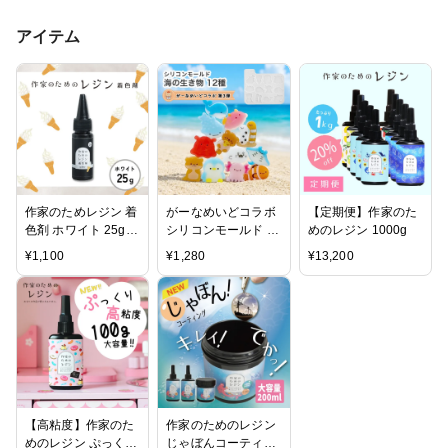
アイテム
作家のためレジン 着
がーなめいどコラボ
【定期便】作家のた
色剤 ホワイト 25g
シリコンモールド 海
めのレジン 1000g
大容量
の生き物シリーズ 12
¥
1,100
¥
1,280
¥
13,200
種 crocchaオリジナ
ル
【高粘度】作家のた
作家のためのレジン
めのレジン ぷっくり
じゃぼんコーティン