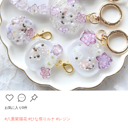
お気に入り
0
件
#八重紫陽花
#ひな祭りルナ
#レジン