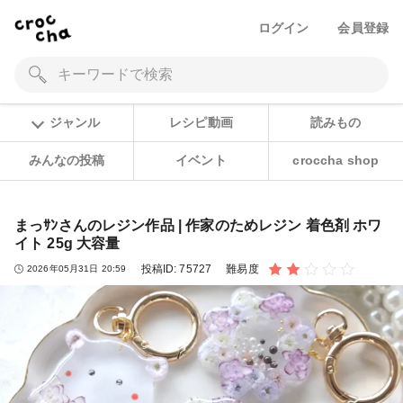
ログイン
会員登録
ジャンル
レシピ動画
読みもの
みんなの投稿
イベント
croccha shop
まっｻﾝさんのレジン作品 | 作家のためレジン 着色剤 ホワ
イト 25g 大容量
投稿ID:
75727
難易度
2026年05月31日 20:59