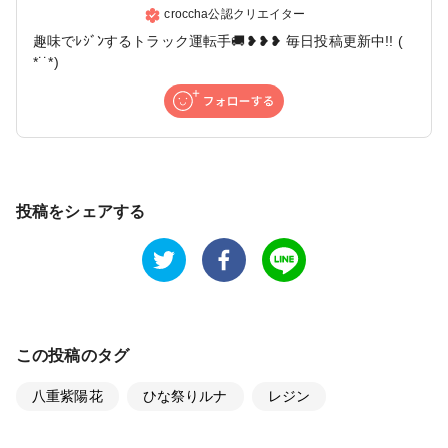
croccha公認クリエイター
趣味でﾚｼﾞﾝするトラック運転手🚚❥❥❥ 毎日投稿更新中!! (
*˙˙*)
投稿をシェアする
この投稿のタグ
八重紫陽花
ひな祭りルナ
レジン