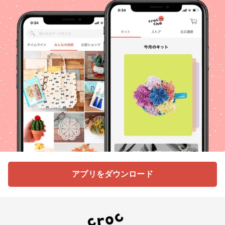
アプリをダウンロード