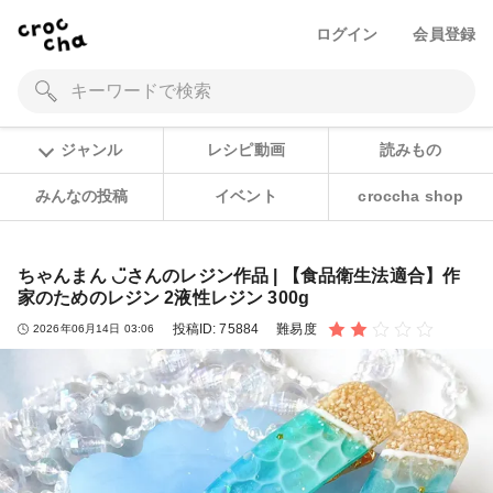
ログイン
会員登録
ジャンル
レシピ動画
読みもの
みんなの投稿
イベント
croccha shop
ちゃんまん ◡̈さんのレジン作品 | 【食品衛生法適合】作
家のためのレジン 2液性レジン 300g
投稿ID:
75884
難易度
2026年06月14日 03:06