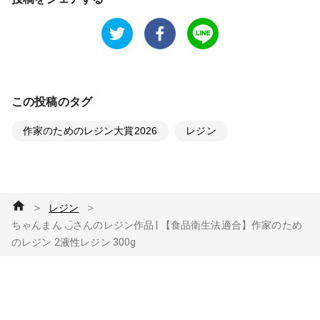
この投稿のタグ
作家のためのレジン大賞2026
レジン
＞
＞
レジン
ちゃんまん ◡̈さんのレジン作品 | 【食品衛生法適合】作家のため
のレジン 2液性レジン 300g