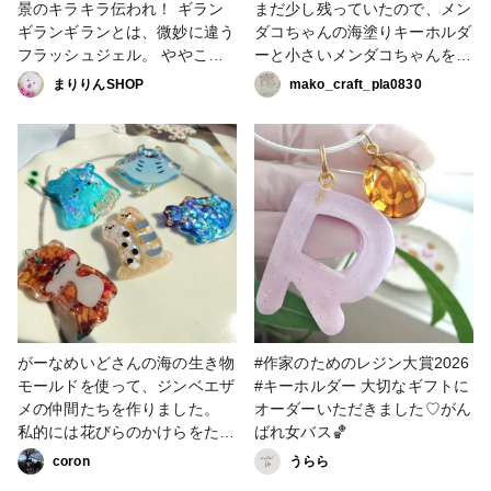
景のキラキラ伝われ！ ギラン
まだ少し残っていたので、メン
ギランギランとは、微妙に違う
ダコちゃんの海塗りキーホルダ
フラッシュジェル。 ややこし
ーと小さいメンダコちゃんを作
いよねぇ～。 常にアップデー
りました🐙 海色のみリニュー
まりりんSHOP
mako_craft_pla0830
トの日々。 #作家のためのレジ
アルレジンです✨やはり着色剤
ン大賞2026 #ヘアアクセサリ
を混ぜた時の気泡の出方が少な
ー
く、混ざりやすいなと思いまし
た☺️ #作家のためのレジン大賞
2026 #キーホルダー #モニター
企画
がーなめいどさんの海の生き物
#作家のためのレジン大賞2026
モールドを使って、ジンベエザ
#キーホルダー 大切なギフトに
メの仲間たちを作りました。
オーダーいただきました♡がん
私的には花びらのかけらをたく
ばれ女バス🏀
さん詰め込んだカワウソちゃん
coron
うらら
🦦がお気に入り💖 #レジン #作