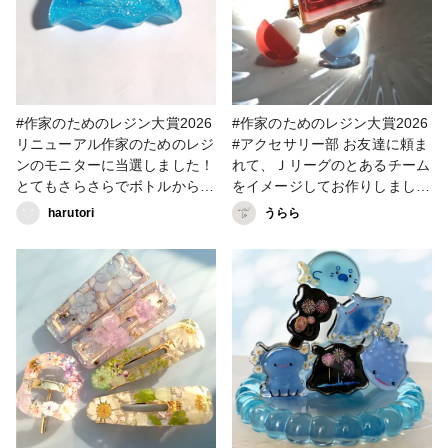
#作家のためのレジン大賞2026
#作家のためのレジン大賞2026
リニューアル作家のためのレジ
#アクセサリー部 お友達に頼ま
ンのモニターに当選しました！
れて、Ｊリーグのとあるチーム
とてもさらさらでボトルから出
をイメージしてお作りしました
す時も気泡ほとんど出ませんで
❤️🤍💙
harutori
うらら
した、透明感もGOOD！ 着色
剤もよく混ざり、匂いも全然気
になりませんでした。 今後も
購入していきたいです！