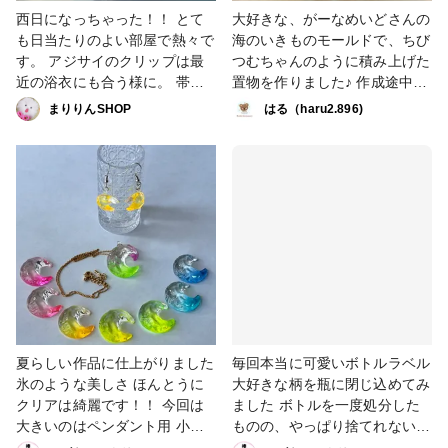
西日になっちゃった！！ とて
大好きな、がーなめいどさんの
も日当たりのよい部屋で熱々で
海のいきものモールドで、ちび
す。 アジサイのクリップは最
つむちゃんのように積み上げた
近の浴衣にも合う様に。 帯が
置物を作りました♪ 作成途中に
チュールリボンだったりキラキ
新レジンモニタープレゼントに
まりりんSHOP
はる（haru2.896)
ラしててかわいので、 ヘアク
当選したので、早速使ってみた
リップの背面もキラキラさせま
ら気泡抜けの良さと、透明感に
した。 白いお花は緑と合わせ
ビックリ‼︎ やみつきになっちゃ
て、爽やかに。 ポニーテール
いました(*^^*) 毎回、定期便で
フックは新しくなったレジンな
届くのが楽しみです♡ トレー
ら 曲げられるかな？と挑戦し
は2液レジンで作りました♪ こ
て見ました。 夏のおしゃれは
ちらのレジンも気泡抜けが良
こちらで！！ #作家のためのレ
く、出来上がりはツヤツヤで、
ジン大賞2026 #ヘアアクセサ
こちらもリピート決定です
リー #レジン
(≧∀≦) 背景黒の花火柄には、
crocchaさんの福袋に入ってい
たゴールドラメを少し入れて夜
夏らしい作品に仕上がりました
毎回本当に可愛いボトルラベル
空をキラキラさせました☆ ブ
氷のような美しさ ほんとうに
大好きな柄を瓶に閉じ込めてみ
ルーには、かすみ草や、めんだ
クリアは綺麗です！！ 今回は
ました ボトルを一度処分した
こちゃんには紫陽花を入れまし
大きいのはペンダント用 小さ
ものの、やっぱり捨てれない
た♪ 反対側の写真を掲載出来な
いのはイヤリング用に作ってみ
どんどん溜まっていく、空ボト