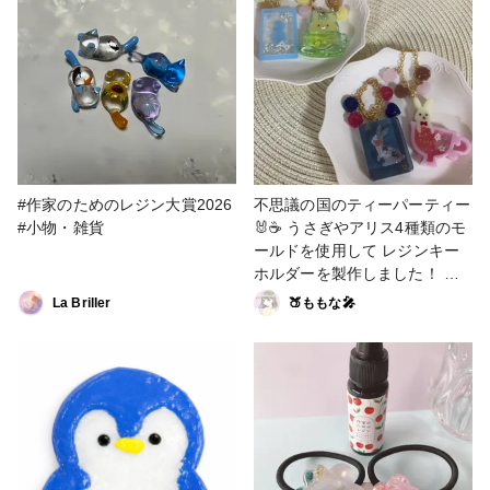
感じました☺️ 気になった方
は、新しいレジン液を使ってみ
てください(⁠◍⁠•⁠ᴗ⁠•⁠◍⁠)⁠✧⁠*⁠。 ヘア
クリップは、こまりさんの動画
を参考に作りましたﾟ+.ﾟ(*
´∀`)bﾟ+.ﾟ #作家のためのレジン
大賞2026 #はじめての投稿 #ヘ
アアクセサリー#モニター企画
#作家のためのレジン大賞2026
不思議の国のティーパーティー
#小物・雑貨
🐰☕️ うさぎやアリス4種類のモ
ールドを使用して レジンキー
ホルダーを製作しました！ 可
愛いクッキーをつけてティーパ
La Briller
🍑ももな🎤
ーティーの世界観を表していま
す。 今回が初投稿！ 今後もハ
ンドメイドを楽しみながら投稿
もしていきたいと思ってますの
でよろしくお願いします😊 #作
家のためのレジン大賞2026 #
はじめての投稿 #キーホルダー