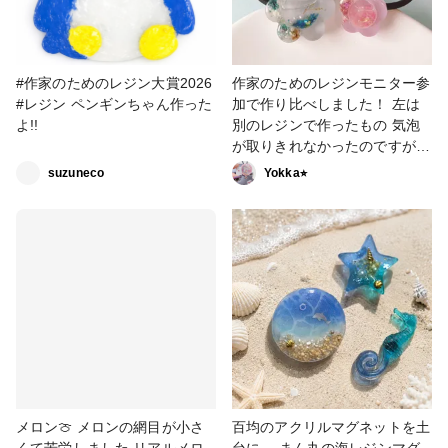
#作家のためのレジン大賞2026
作家のためのレジンモニター参
#レジン ペンギンちゃん作った
加で作り比べしました！ 左は
よ!!
別のレジンで作ったもの 気泡
が取りきれなかったのですが
新しいレジンはサラサラなので
suzuneco
Yokka⭐︎
気泡も上手に抜けました⭐︎ お花
作品はサラサラのレジンが良い
ですね #作家のためのレジン大
賞2026 #ヘアアクセサリー
メロン🍈 メロンの網目が小さ
百均のアクリルマグネットを土
くて苦労しました リアルメロ
台に、 まん丸の海レジンマグ