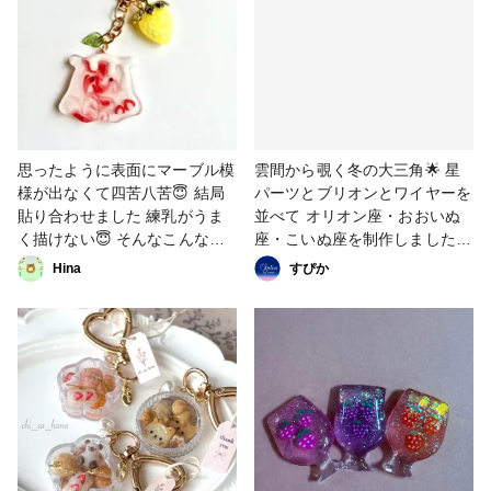
思ったように表面にマーブル模
雲間から覗く冬の大三角🌟 星
様が出なくて四苦八苦😇 結局
パーツとブリオンとワイヤーを
貼り合わせました 練乳がうま
並べて オリオン座・おおいぬ
く描けない😇 そんなこんなで
座・こいぬ座を制作しました🫧
完成 いちごミルク🍓なメンダ
#作家のためのレジン大賞2026
Hina
すぴか
コちゃん #作家のためのレジン
大賞2026 #キーホルダー #がー
なめいど