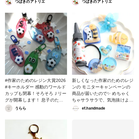
つばきのアトリエ
つばきのアトリエ
かったので、Instagramに投稿
ました カラーで並べてみると
ル 福袋買ったらシール帳があ
したいと思います(^^)v #作家の
なんだかワクワクします #作家
り これだって思いつきました
ためのレジン大賞2026
のためのレジン大賞2026 #ネ
レジン液のクリアさでさらに可
ックレス #イヤリング #ピアス
愛くなりました シール帳を作
ってる時は、童心に帰った？み
たいで、とっても楽しかったで
す♪ #作家のためのレジン大賞
2026 #シール帳
#作家のためのレジン大賞2026
新しくなった作家のためのレジ
#キーホルダー 感動のワールド
ンの モニターキャンペーンの
カップも閉幕！そろそろＪリー
商品が届いたので✨ めちゃく
グが開幕します！ 息子のため
ちゃサラサラで、気泡抜けよく
にと作ったら周りの方たちから
て 臭いも気にならない♪ さらに
うらら
ef.handmade
も好評でした。
使いやすくなってました💕 #作
家のためのレジン大賞2026 #
新作家のためのレジン #海レジ
ン