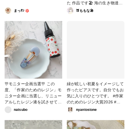
た 作品です🏖 海の生き物達を
氷のような質感にしちゃいまし
まっｻﾝ
🍑ももな🎤
た🧊 カラビナや人気のパラコ
ードを合わせてみたよ！ 初の
パラコード✨️ レジン作品とも
相性が良いのでこれからいろん
な 編み方を覚えたいです😊 #
作家のためのレジン大賞2026
#キーホルダー
🎊モニター企画当選🎊 この
緑が眩しい初夏をイメージして
度、「作家のためのレジン」モ
作ったピアスです。自分でもお
ニター企画に当選し、リニュー
気に入りのひとつです。 #作家
アルしたレジン液を試させてい
のためのレジン大賞2026 #ピ
ただきました♪ヽ(´▽｀)/✨️ 初め
アス
natsubo
nyantostone
て「作家のためのレジン」を使
用したのですが、液はとてもサ
ラサラで、気泡も抜けやすいと