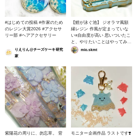
#はじめての投稿 #作家のため
【鯉が泳ぐ池】 ジオラマ風額
のレジン大賞2026 #アクセサ
縁レジン 作風が定まっていな
リー部 #ヘアアクセサリー
い🟰自由度が高い 思いついたこ
と、やりたいことはやってみよ
う、という思いで作成しまし
りえりん@チーズケーキ研究
mio.skmt
た。 #作家のためのレジン大賞
家
2026
紫陽花の周りに、勿忘草。 背
モニター企画作品 ラストです❣️