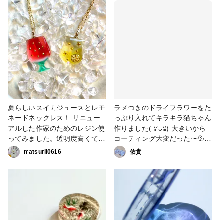
夏らしいスイカジュースとレモ
ラメつきのドライフラワーをた
ネードネックレス！ リニュー
っぷり入れてキラキラ猫ちゃん
アルした作家のためのレジン使
作りました(⁠ ⁠ꈍ⁠ᴗ⁠ꈍ⁠) 大きいから
ってみました。透明度高くてキ
コーティング大変だった〜💦 #
レイ！ #作家のためのレジン大
作家のためのレジン大賞2026
matsurii0616
佑貴
賞2026 #ネックレス #はじめて
の投稿