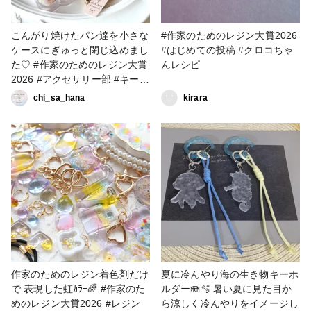
こんがり焼けたパン達を小さな
#作家のためのレジン大賞2026
ケースにぎゅっと閉じ込めまし
#はじめての投稿 #クロコちゃ
た♡ #作家のためのレジン大賞
んレシピ
2026 #アクセサリー部 #キーホ
ルダー
chi_sa_hana
kirara
作家のためのレジン着色剤だけ
夏に冷んやり海の生き物キーホ
で 表現した虹ｶﾗｰ🌈 #作家のた
ルダー🪼🫧 暑い夏に見た目か
めのレジン大賞2026 #レジン
ら涼しく冷んやりをイメージし