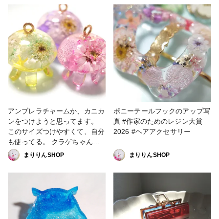
家のためのレジン大賞2026
アンブレラチャームか、カニカ
ポニーテールフックのアップ写
ンをつけようと思ってます。
真 #作家のためのレジン大賞
このサイズつけやすくて、自分
2026 #ヘアアクセサリー
も使ってる。 クラゲちゃんで
す。 お花とToyカラーを合わせ
まりりんSHOP
まりりんSHOP
てみたら合う～。 #作家のため
のレジン大賞2026 #キーホル
ダー