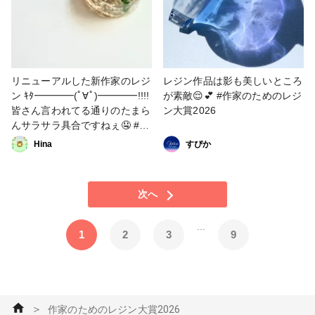
リニューアルした新作家のレジ
レジン作品は影も美しいところ
ン ｷﾀ━━━━(ﾟ∀ﾟ)━━━━!!!!
が素敵😌💕 #作家のためのレジ
皆さん言われてる通りのたまら
ン大賞2026
んサラサラ具合ですねぇ🤤 #作
家のためのレジン大賞2026
Hina
すぴか
次へ
...
1
2
3
9
＞
作家のためのレジン大賞2026