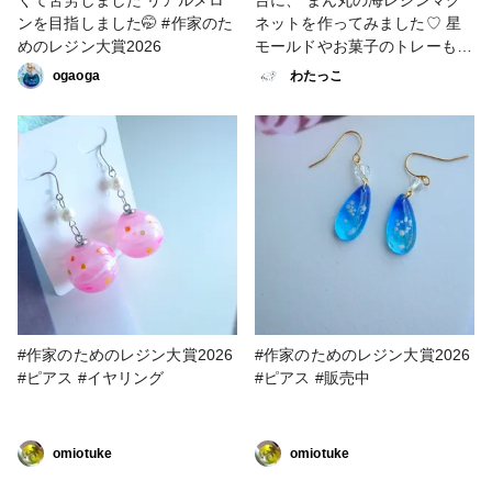
ンを目指しました🤭 #作家のた
ネットを作ってみました♡ 星
めのレジン大賞2026
モールドやお菓子のトレーも活
用して ヒトデ風モチーフやタ
ogaoga
わたっこ
ツノオトシゴも制作⭐️ 砂浜や波
をイメージしながら 夏らしい
海の世界を表現しています🐬
🏝🫧‪ #作家のためのレジン大賞
2026 #マグネット
#作家のためのレジン大賞2026
#作家のためのレジン大賞2026
#ピアス #イヤリング
#ピアス #販売中
omiotuke
omiotuke