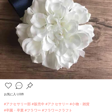
お気に入り
0
件
#アクセサリー部
#販売中
#アクセサリー
#小物・雑貨
#卒園・卒業
#フラワー
#フラワークラフト