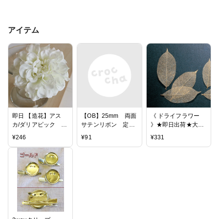
アイテム
即日 【造花】アス
【OB】25mm 両面
《 ドライフラワー
カ/ダリアピック ホ
サテンリボン 定番
》★即日出荷★大地/
ワイト/A-31451-1
色 2m [13256]
オオチノウエン(ソク
¥
246
¥
91
¥
331
再入荷なし
ジツ) ミニスケルト
ンリーフ・大 ゴール
ド ハーバリウム