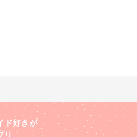
イド好きが
プリ