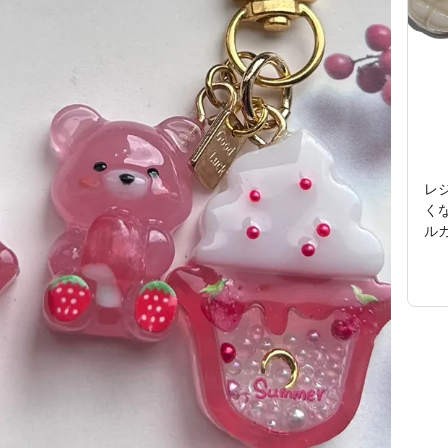
レ
く
ル